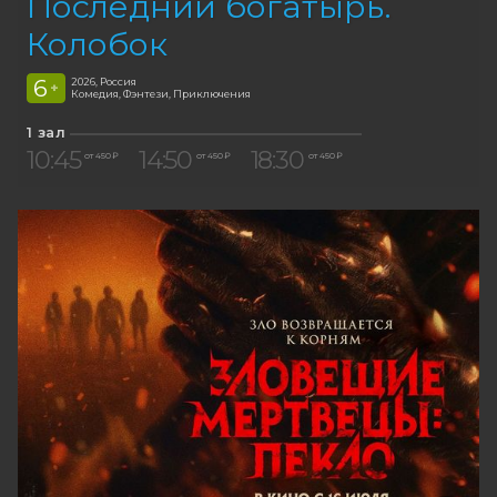
Последний богатырь.
Колобок
6
2026, Россия
+
Комедия, Фэнтези, Приключения
1 зал
10:45
14:50
18:30
от 450 ₽
от 450 ₽
от 450 ₽