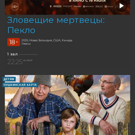
Зловещие мертвецы:
Пекло
18
2026, Новая Зеландия, США, Канада
+
Ужасы
1 зал
22:25
от 450 ₽
ДЕТЯМ
ПУШКИНСКАЯ КАРТА