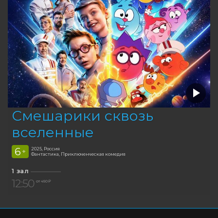
Смешарики сквозь
вселенные
6
2025, Россия
+
Фантастика, Приключенческая комедия
1 зал
12:50
от 450 ₽