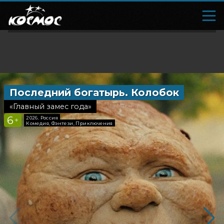
Последний богатырь. Колобок
Зловещ
«Главный замес года»
«Зло возв
6
18
2026, Россия
2026, Н
+
+
Комедия, Фэнтези, Приключения
Ужасы