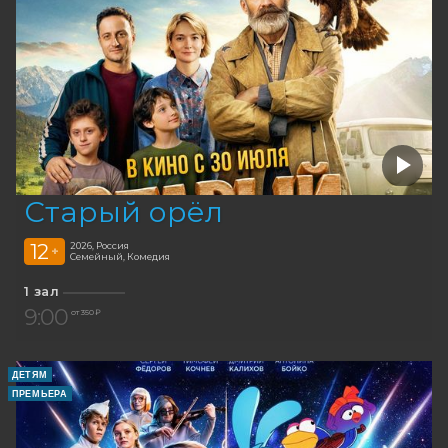
Старый орёл
12
2026, Россия
+
Семейный, Комедия
1 зал
9:00
от 350 ₽
ДЕТЯМ
ПРЕМЬЕРА