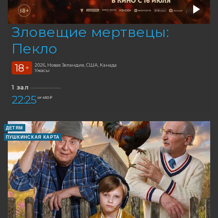
Зловещие мертвецы:
Пекло
18
2026, Новая Зеландия, США, Канада
+
Ужасы
1 зал
22:25
от 450 ₽
ДЕТЯМ
ПУШКИНСКАЯ КАРТА