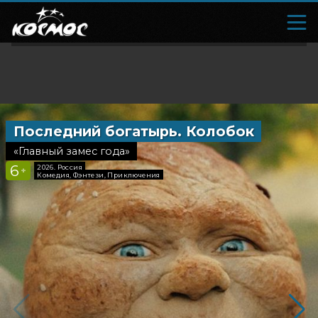
Последний богатырь. Колобок
Зловещ
«Главный замес года»
«Зло возв
6
18
2026, Россия
2026, Н
+
+
Комедия, Фэнтези, Приключения
Ужасы