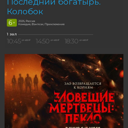
Последний богатырь.
Колобок
6
2026, Россия
+
Комедия, Фэнтези, Приключения
1 зал
10:45
14:50
18:30
от 450 ₽
от 450 ₽
от 450 ₽