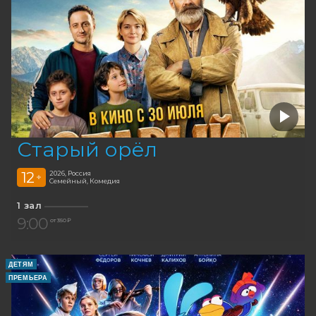
Старый орёл
12
2026, Россия
+
Семейный, Комедия
1 зал
9:00
от 350 ₽
ДЕТЯМ
ПРЕМЬЕРА