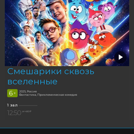
Смешарики сквозь
вселенные
6
2025, Россия
+
Фантастика, Приключенческая комедия
1 зал
12:50
от 450 ₽