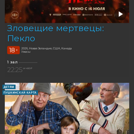
Зловещие мертвецы:
Пекло
18
2026, Новая Зеландия, США, Канада
+
Ужасы
1 зал
22:25
от 450 ₽
ДЕТЯМ
ПУШКИНСКАЯ КАРТА