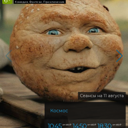
6
+
Комедия, Фэнтези, Приключения
Сеансы на 11 августа
Космос
10:45
14:50
18:30
от 450 ₽
от 450 ₽
от 450 ₽