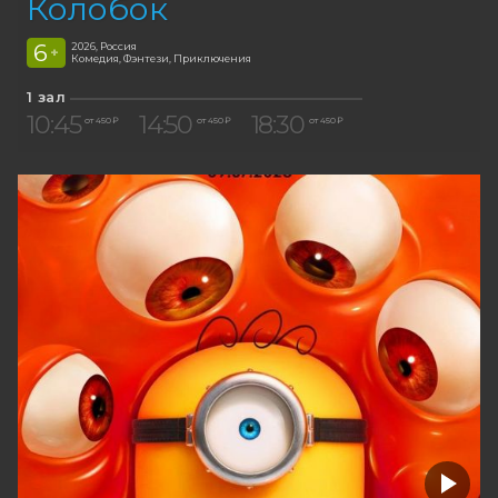
Колобок
6
2026, Россия
+
Комедия, Фэнтези, Приключения
1 зал
10:45
14:50
18:30
от 450 ₽
от 450 ₽
от 450 ₽