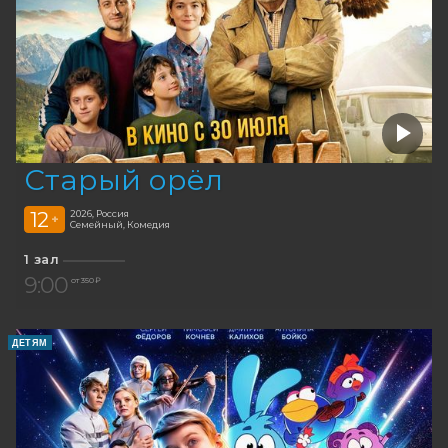
Старый орёл
12
2026, Россия
+
Семейный, Комедия
1 зал
9:00
от 350 ₽
ДЕТЯМ