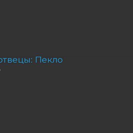
твецы: Пекло
а