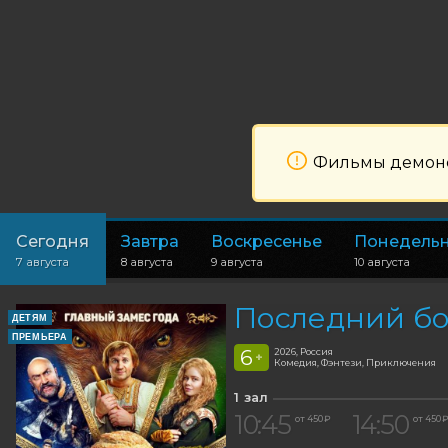
Фильмы демонст
Сегодня
Завтра
Воскресенье
Понедель
7 августа
8 августа
9 августа
10 августа
Последний бо
ДЕТЯМ
ПРЕМЬЕРА
6
2026, Россия
+
Комедия, Фэнтези, Приключения
1 зал
10:45
14:50
от 450 ₽
от 450 