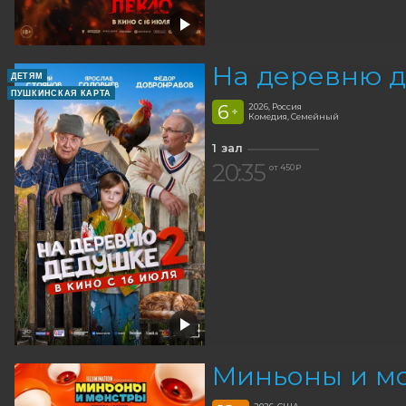
На деревню д
ДЕТЯМ
ПУШКИНСКАЯ КАРТА
6
2026, Россия
+
Комедия, Семейный
1 зал
20:35
от 450 ₽
Миньоны и мо