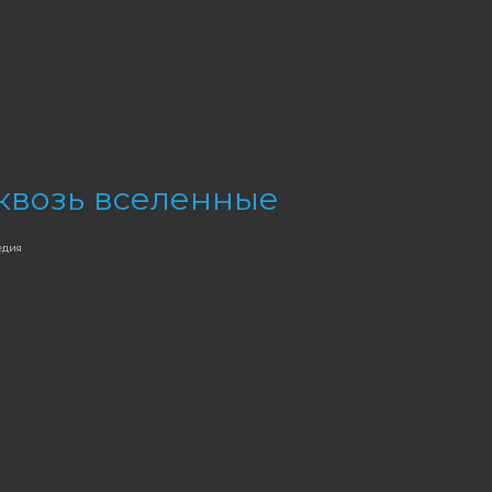
квозь вселенные
едия