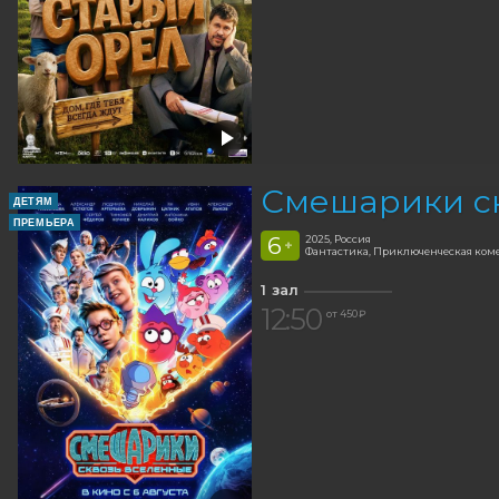
Смешарики с
ДЕТЯМ
ПРЕМЬЕРА
6
2025, Россия
+
Фантастика, Приключенческая ком
1 зал
12:50
от 450 ₽