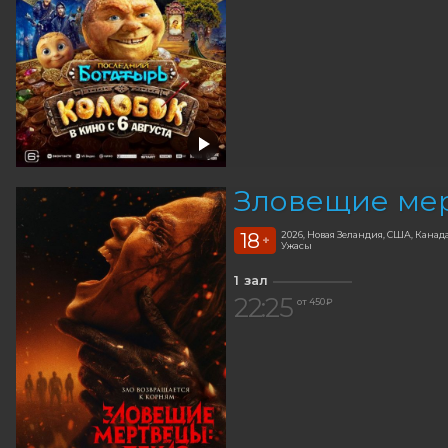
Зловещие мер
18
2026, Новая Зеландия, США, Канад
+
Ужасы
1 зал
22:25
от 450 ₽