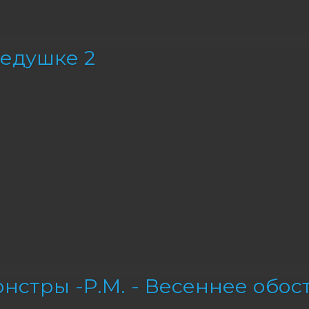
едушке 2
нстры -Р.М. - Весеннее обос