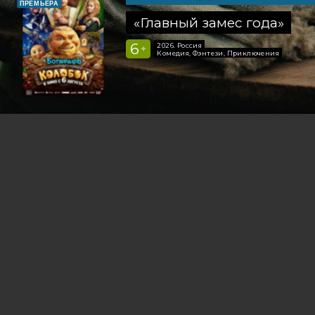
ПРЕМЬЕРА
«Главный замес года»
6
2026, Россия
+
Комедия, Фэнтези, Приключения