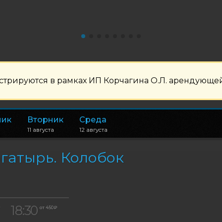
рируются в рамках ИП Корчагина О.Л. арендующей
ник
Вторник
Среда
11 августа
12 августа
гатырь. Колобок
18:30
₽
от 450 ₽