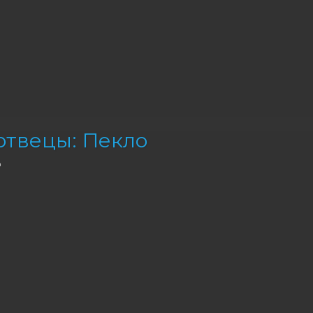
твецы: Пекло
а