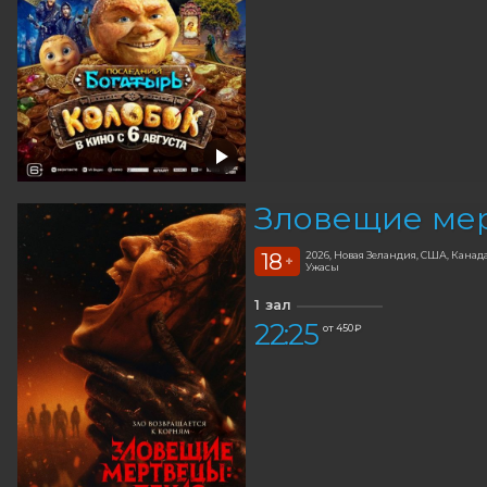
Зловещие мер
18
2026, Новая Зеландия, США, Канад
+
Ужасы
1 зал
22:25
от 450 ₽