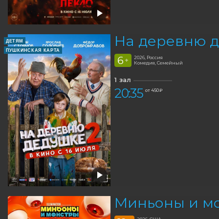
На деревню д
ДЕТЯМ
ПУШКИНСКАЯ КАРТА
6
2026, Россия
+
Комедия, Семейный
1 зал
20:35
от 450 ₽
Миньоны и мо