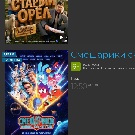
Смешарики с
ДЕТЯМ
ПРЕМЬЕРА
6
2025, Россия
+
Фантастика, Приключенческая ком
1 зал
12:50
от 450 ₽