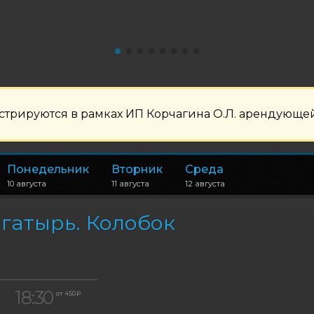
рируются в рамках ИП Корчагина О.Л. арендующей
Понедельник
Вторник
Среда
10 августа
11 августа
12 августа
гатырь. Колобок
18:30
₽
от 450 ₽