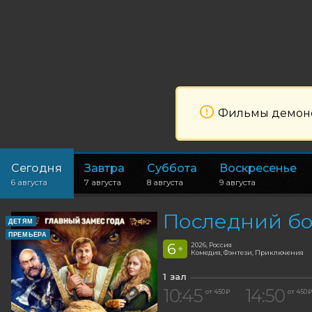
Фильмы демонст
Сегодня
Завтра
Суббота
Воскресенье
6 августа
7 августа
8 августа
9 августа
Последний бо
ДЕТЯМ
ПРЕМЬЕРА
6
2026, Россия
+
Комедия, Фэнтези, Приключения
1 зал
10:45
14:50
от 450 ₽
от 450 