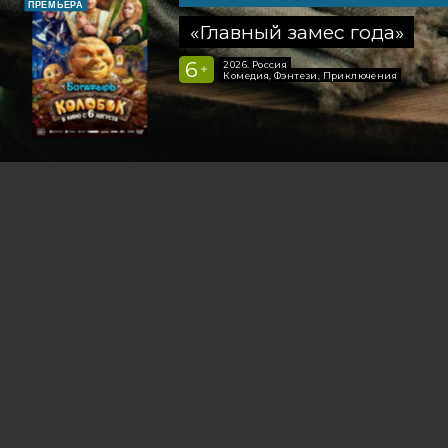
ПРЕМЬЕРА
«Главный замес года»
6
2026, Россия
+
Комедия, Фэнтези, Приключения