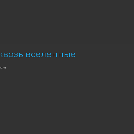
квозь вселенные
едия