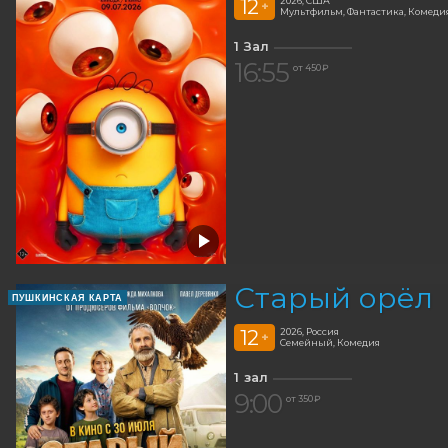
12
2026, США
+
Мультфильм, Фантастика, Комед
1 Зал
16:55
от 450 ₽
Старый орёл
ПУШКИНСКАЯ КАРТА
12
2026, Россия
+
Семейный, Комедия
1 зал
9:00
от 350 ₽