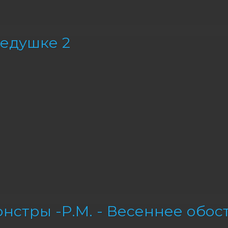
едушке 2
нстры -Р.М. - Весеннее обос