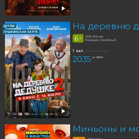
На деревню д
ДЕТЯМ
ПУШКИНСКАЯ КАРТА
6
2026, Россия
+
Комедия, Семейный
1 зал
20:35
от 450 ₽
Миньоны и мо