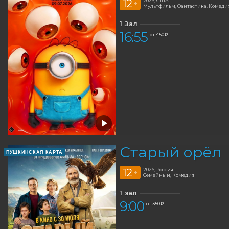
12
2026, США
+
Мультфильм, Фантастика, Комед
1 Зал
16:55
от 450 ₽
Старый орёл
ПУШКИНСКАЯ КАРТА
12
2026, Россия
+
Семейный, Комедия
1 зал
9:00
от 350 ₽