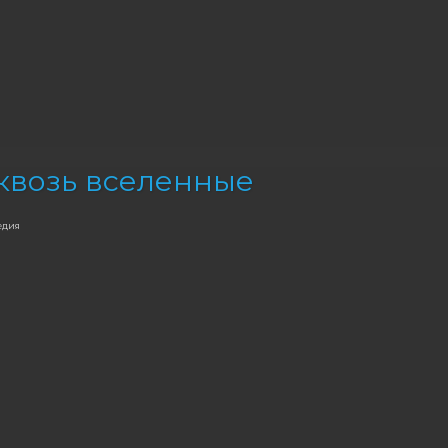
квозь вселенные
едия