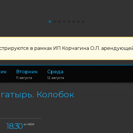
рируются в рамках ИП Корчагина О.Л. арендующей
ник
Вторник
Среда
11 августа
12 августа
гатырь. Колобок
18:30
₽
от 450 ₽