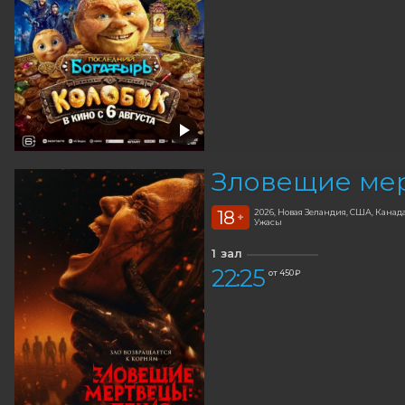
Зловещие мер
18
2026, Новая Зеландия, США, Канад
+
Ужасы
1 зал
22:25
от 450 ₽