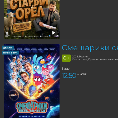
Смешарики с
ДЕТЯМ
ПРЕМЬЕРА
6
2025, Россия
+
Фантастика, Приключенческая ком
1 зал
12:50
от 450 ₽