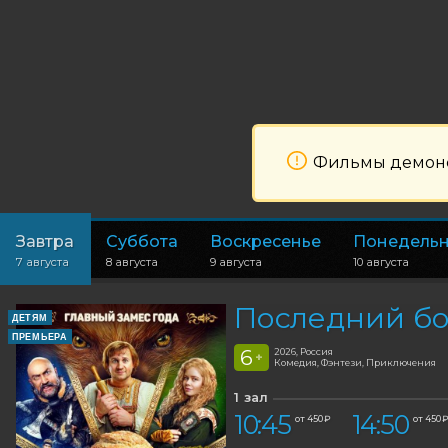
Фильмы демонст
Завтра
Суббота
Воскресенье
Понедель
7 августа
8 августа
9 августа
10 августа
Последний бо
ДЕТЯМ
ПРЕМЬЕРА
6
2026, Россия
+
Комедия, Фэнтези, Приключения
1 зал
10:45
14:50
от 450 ₽
от 450 