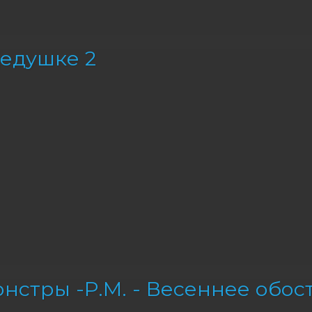
едушке 2
нстры -Р.М. - Весеннее обос