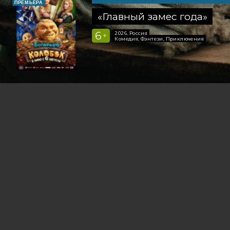
ПРЕМЬЕРА
«Главный замес года»
6
2026, Россия
+
Комедия, Фэнтези, Приключения