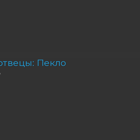
твецы: Пекло
а