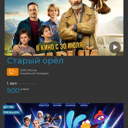
Старый орёл
12
2026, Россия
+
Семейный, Комедия
1 зал
9:00
от 350 ₽
ДЕТЯМ
ПРЕМЬЕРА