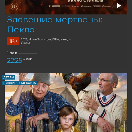
Зловещие мертвецы:
Пекло
18
2026, Новая Зеландия, США, Канада
+
Ужасы
1 зал
22:25
от 450 ₽
ДЕТЯМ
ПУШКИНСКАЯ КАРТА