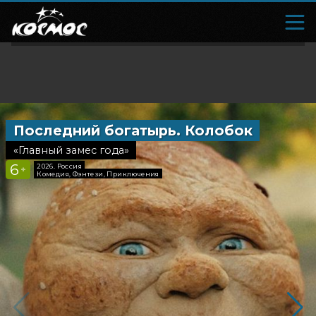
Последний богатырь. Колобок
Зловещ
«Главный замес года»
«Зло возв
6
18
2026, Россия
2026, Н
+
+
Комедия, Фэнтези, Приключения
Ужасы