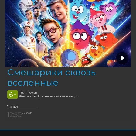
Смешарики сквозь
вселенные
6
2025, Россия
+
Фантастика, Приключенческая комедия
1 зал
12:50
от 450 ₽