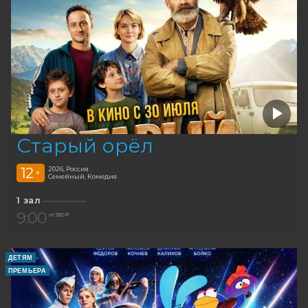
Старый орёл
12
2026, Россия
+
Семейный, Комедия
1 зал
9:00
от 350 ₽
ДЕТЯМ
ПРЕМЬЕРА