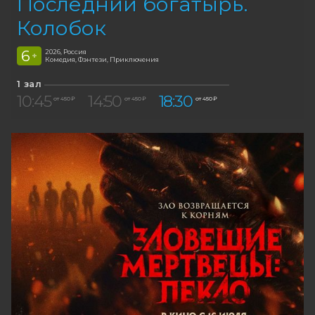
Последний богатырь.
Колобок
6
2026, Россия
+
Комедия, Фэнтези, Приключения
1 зал
10:45
14:50
18:30
от 450 ₽
от 450 ₽
от 450 ₽