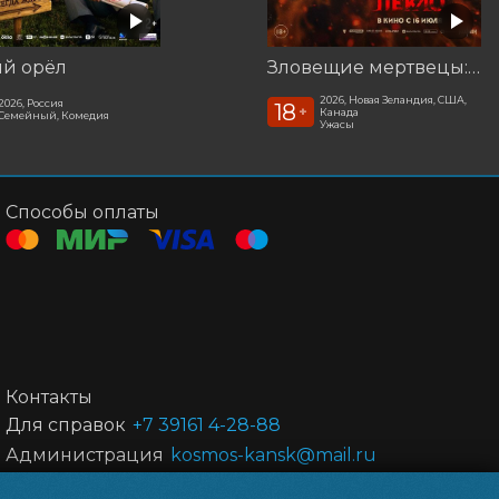
ый орёл
Зловещие мертвецы: Пекло
2026, Новая Зеландия, США,
2026, Россия
18
+
Канада
Семейный, Комедия
Ужасы
Способы оплаты
Контакты
Для справок
+7 39161 4-28-88
Администрация
kosmos-kansk@mail.ru