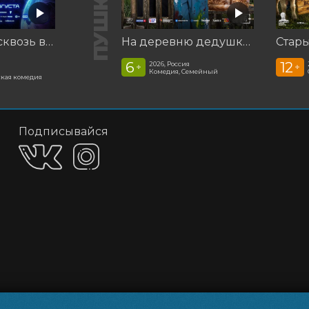
Смешарики сквозь вселенные
На деревню дедушке 2
Стар
6
12
2026, Россия
+
+
Комедия, Семейный
кая комедия
Подписывайся