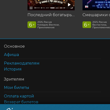
Последний богатырь. Колобок
2026, Россия
2025, Россия
6
6
+
+
Комедия, Фэнтези,
Фантастика,
Приключения
Приключенчес
Основное
Афиша
Рекламодателям
История
Зрителям
Мои билеты
Оплата картой
Возврат билетов