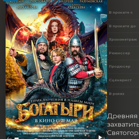
В прокате с
В прокате до
Хронометраж
Режиссер
Продюсер
Сценарист
В ролях
Древняя 
захватит
Святогор