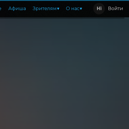
е
Афиша
Зрителям
О нас
Войти