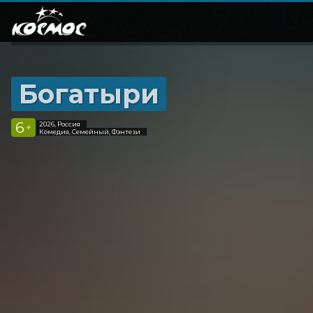
Богатыри
6
2026, Россия
+
Комедия, Семейный, Фэнтези