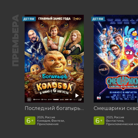
ПРЕМЬЕРА
ДЕТЯМ
ДЕТЯМ
Последний богатырь. Колобок
2026, Россия
2025, Россия
6
6
+
+
Комедия, Фэнтези,
Фантастика,
Приключения
Приключенческая к