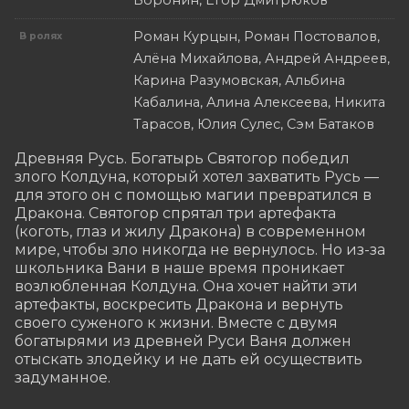
Воронин, Егор Дмитрюков
Роман Курцын, Роман Постовалов,
В ролях
Алёна Михайлова, Андрей Андреев,
Карина Разумовская, Альбина
Кабалина, Алина Алексеева, Никита
Тарасов, Юлия Сулес, Сэм Батаков
Древняя Русь. Богатырь Святогор победил 
злого Колдуна, который хотел захватить Русь — 
для этого он с помощью магии превратился в 
Дракона. Святогор спрятал три артефакта 
(коготь, глаз и жилу Дракона) в современном 
мире, чтобы зло никогда не вернулось. Но из-за 
школьника Вани в наше время проникает 
возлюбленная Колдуна. Она хочет найти эти 
артефакты, воскресить Дракона и вернуть 
своего суженого к жизни. Вместе с двумя 
богатырями из древней Руси Ваня должен 
отыскать злодейку и не дать ей осуществить 
задуманное.