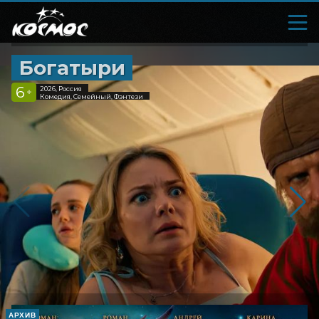
Богатыри
6
2026, Россия
+
Комедия, Семейный, Фэнтези
АРХИВ