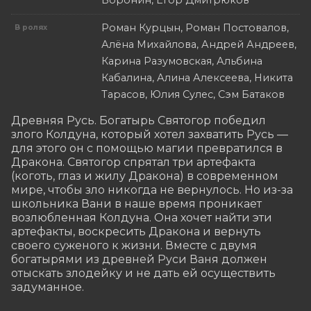
Воронин, Егор Дмитрюков
Роман Курцын, Роман Постовалов,
В ролях
Алёна Михайлова, Андрей Андреев,
Карина Разумовская, Альбина
Кабалина, Алина Алексеева, Никита
Тарасов, Юлия Сулес, Сэм Батаков
Древняя Русь. Богатырь Святогор победил 
злого Колдуна, который хотел захватить Русь — 
для этого он с помощью магии превратился в 
Дракона. Святогор спрятал три артефакта 
(коготь, глаз и жилу Дракона) в современном 
мире, чтобы зло никогда не вернулось. Но из-за 
школьника Вани в наше время проникает 
возлюбленная Колдуна. Она хочет найти эти 
артефакты, воскресить Дракона и вернуть 
своего суженого к жизни. Вместе с двумя 
богатырями из древней Руси Ваня должен 
отыскать злодейку и не дать ей осуществить 
задуманное.