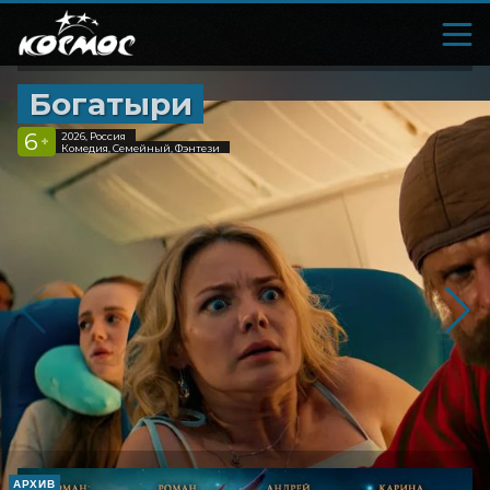
Богатыри
6
2026, Россия
+
Комедия, Семейный, Фэнтези
АРХИВ