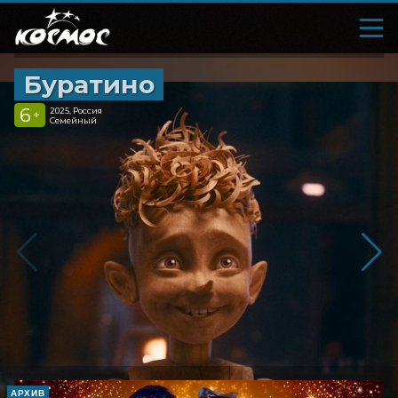
Буратино
6
2025, Россия
+
Семейный
АРХИВ