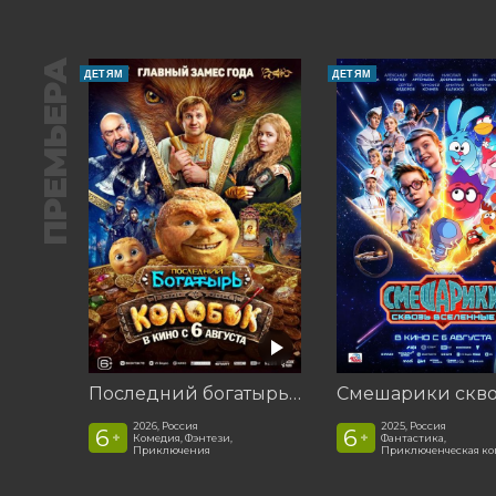
ПРЕМЬЕРА
ДЕТЯМ
ДЕТЯМ
Последний богатырь. Колобок
2026, Россия
2025, Россия
6
6
+
+
Комедия, Фэнтези,
Фантастика,
Приключения
Приключенческая к