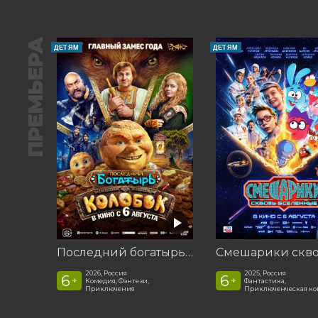
ПРЕМЬЕРА
ДЕТЯМ
ДЕТЯМ
Последний богатырь. Колобок
2026, Россия
2025, Россия
6
6
+
+
Комедия, Фэнтези,
Фантастика,
Приключения
Приключенческая к