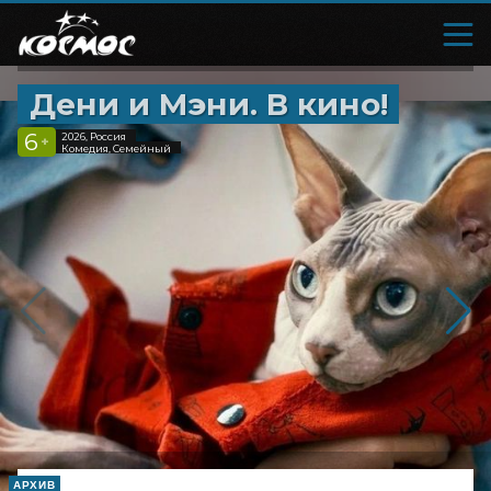
Дени и Мэни. В кино!
6
2026, Россия
+
Комедия, Семейный
АРХИВ