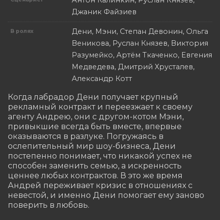
Антон Калинкин, Руслан Князев,
Джаник Файзиев
Дени, Мэни, Степан Девонин, Ольга
В ролях
Веникова, Руслан Князев, Виктория
Разумейко, Артём Ткаченко, Евгения
Медведева, Дмитрий Хрусталев,
Александр Котт
Когда лабрадор Дени получает крупный 
рекламный контракт и переезжает к своему 
агенту Андрею, они с другом-котом Мэни, 
привыкшие всегда быть вместе, впервые 
оказываются в разлуке. Погружаясь в 
ослепительный мир шоу-бизнеса, Дени 
постепенно понимает, что никакой успех не 
способен заменить семью, а искренность 
ценнее любых контрактов. В это же время 
Андрей переживает кризис в отношениях с 
невестой, и именно Дени помогает ему заново 
поверить в любовь.