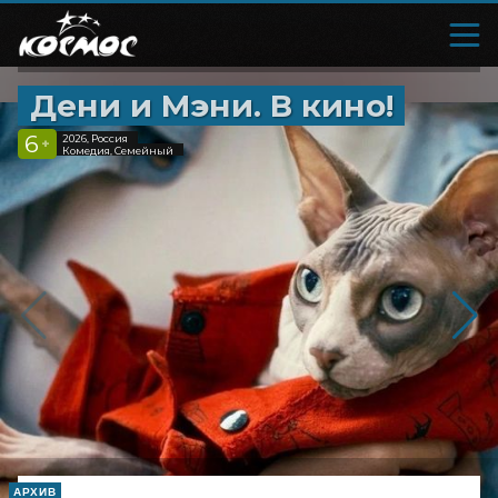
Дени и Мэни. В кино!
6
2026, Россия
+
Комедия, Семейный
АРХИВ