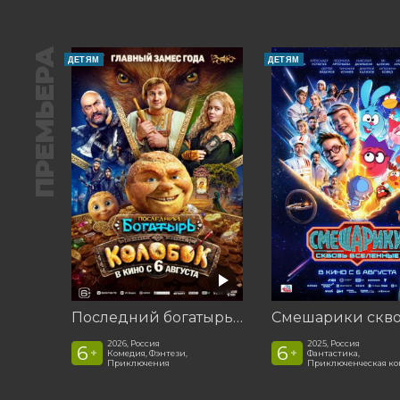
ПРЕМЬЕРА
ДЕТЯМ
ДЕТЯМ
Последний богатырь. Колобок
2026, Россия
2025, Россия
6
6
+
+
Комедия, Фэнтези,
Фантастика,
Приключения
Приключенческая к