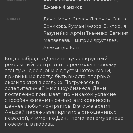
Антон Калинкин, Руслан Князев,
Джаник Файзиев
Дени, Мэни, Степан Девонин, Ольга
В ролях
Веникова, Руслан Князев, Виктория
Разумейко, Артём Ткаченко, Евгения
Медведева, Дмитрий Хрусталев,
Александр Котт
Когда лабрадор Дени получает крупный 
рекламный контракт и переезжает к своему 
агенту Андрею, они с другом-котом Мэни, 
привыкшие всегда быть вместе, впервые 
оказываются в разлуке. Погружаясь в 
ослепительный мир шоу-бизнеса, Дени 
постепенно понимает, что никакой успех не 
способен заменить семью, а искренность 
ценнее любых контрактов. В это же время 
Андрей переживает кризис в отношениях с 
невестой, и именно Дени помогает ему заново 
поверить в любовь.