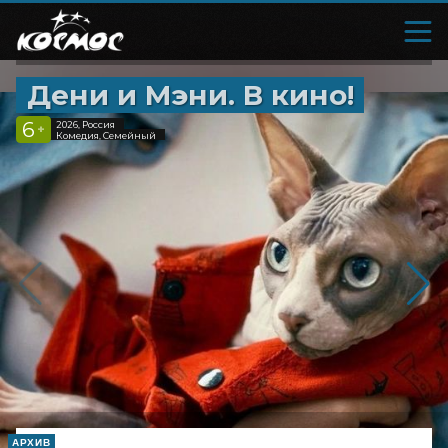
Дени и Мэни. В кино!
6
2026, Россия
+
Комедия, Семейный
АРХИВ