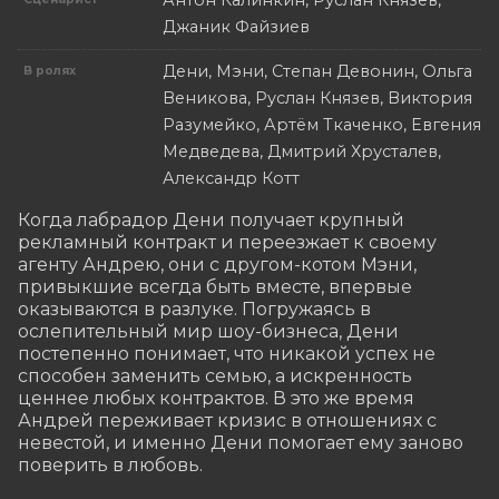
Антон Калинкин, Руслан Князев,
Джаник Файзиев
Дени, Мэни, Степан Девонин, Ольга
В ролях
Веникова, Руслан Князев, Виктория
Разумейко, Артём Ткаченко, Евгения
Медведева, Дмитрий Хрусталев,
Александр Котт
Когда лабрадор Дени получает крупный 
рекламный контракт и переезжает к своему 
агенту Андрею, они с другом-котом Мэни, 
привыкшие всегда быть вместе, впервые 
оказываются в разлуке. Погружаясь в 
ослепительный мир шоу-бизнеса, Дени 
постепенно понимает, что никакой успех не 
способен заменить семью, а искренность 
ценнее любых контрактов. В это же время 
Андрей переживает кризис в отношениях с 
невестой, и именно Дени помогает ему заново 
поверить в любовь.