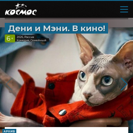
Дени и Мэни. В кино!
6
2026, Россия
+
Комедия, Семейный
АРХИВ