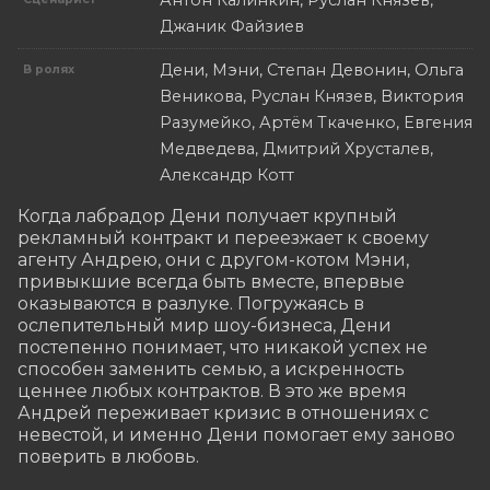
Антон Калинкин, Руслан Князев,
Джаник Файзиев
Дени, Мэни, Степан Девонин, Ольга
В ролях
Веникова, Руслан Князев, Виктория
Разумейко, Артём Ткаченко, Евгения
Медведева, Дмитрий Хрусталев,
Александр Котт
Когда лабрадор Дени получает крупный 
рекламный контракт и переезжает к своему 
агенту Андрею, они с другом-котом Мэни, 
привыкшие всегда быть вместе, впервые 
оказываются в разлуке. Погружаясь в 
ослепительный мир шоу-бизнеса, Дени 
постепенно понимает, что никакой успех не 
способен заменить семью, а искренность 
ценнее любых контрактов. В это же время 
Андрей переживает кризис в отношениях с 
невестой, и именно Дени помогает ему заново 
поверить в любовь.