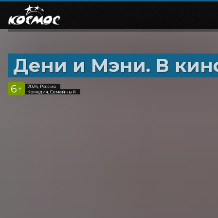
Дени и Мэни. В кин
6
2026, Россия
+
Комедия, Семейный