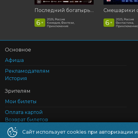
Последний богатырь. Колобок
2026, Россия
2025, Россия
6
6
+
+
Комедия, Фэнтези,
Фантастика,
Приключения
Приключенчес
Основное
Афиша
Рекламодателям
История
Зрителям
Мои билеты
Оплата картой
Возврат билетов
Cертификаты
Сайт использует cookies при авторизации 
5D кинотеатр