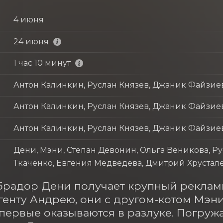
4 июня
24 июня
1 час 10 минут
Антон Калинкин, Руслан Князев, Джаник Файзие
Антон Калинкин, Руслан Князев, Джаник Файзие
Антон Калинкин, Руслан Князев, Джаник Файзие
Дени, Мэни, Степан Девонин, Ольга Веникова, Р
Ткаченко, Евгения Медведева, Дмитрий Хрустале
брадор Дени получает крупный рекламн
генту Андрею, они с другом-котом Мэни
впервые оказываются в разлуке. Погруж