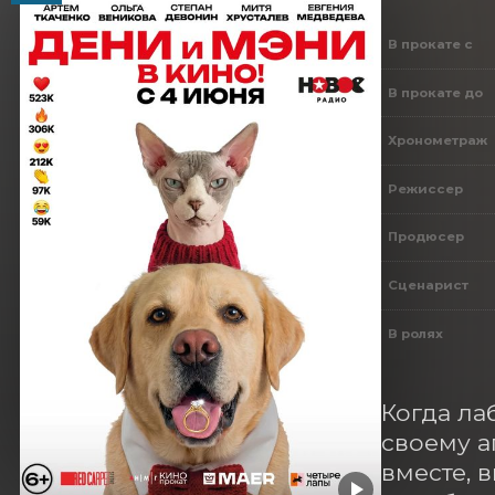
В прокате с
В прокате до
Хронометраж
Режиссер
Продюсер
Сценарист
В ролях
Когда ла
своему а
вместе, 