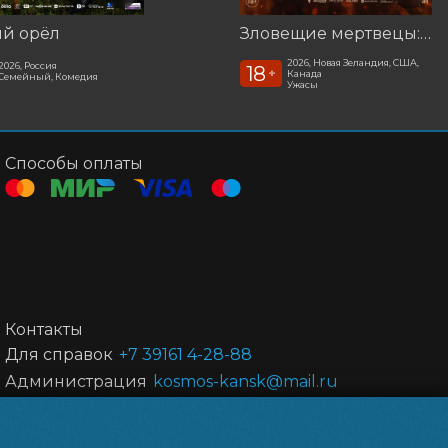
ый орёл
Зловещие мертвецы: Пекло
2026, Новая Зеландия, США,
2026, Россия
18
+
Канада
Семейный, Комедия
Ужасы
Способы оплаты
Контакты
Для справок
+7 39161 4-28-88
Администрация
kosmos-kansk@mail.ru