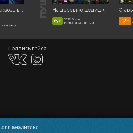
Смешарики сквозь вселенные
На деревню дедушке 2
Стар
6
12
2026, Россия
+
+
Комедия, Семейный
кая комедия
Подписывайся
и для аналитики