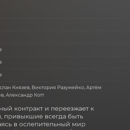
в
в
в
услан Князев, Виктория Разумейко, Артём
в, Александр Котт
ый контракт и переезжает к 
, привыкшие всегда быть 
аясь в ослепительный мир 