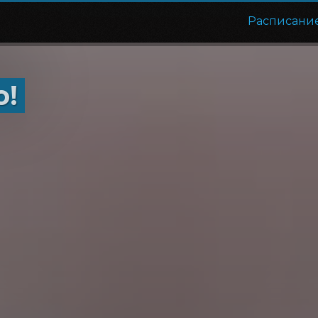
Расписани
о!