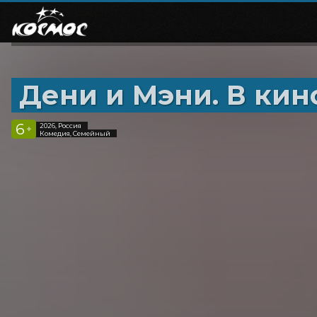
Дени и Мэни. В кин
6
2026, Россия
+
Комедия, Семейный