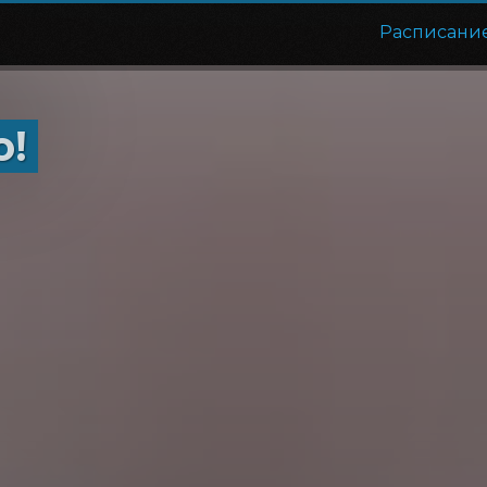
Расписани
о!