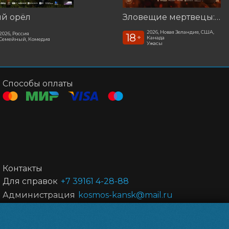
ый орёл
Зловещие мертвецы: Пекло
2026, Новая Зеландия, США,
2026, Россия
18
+
Канада
Семейный, Комедия
Ужасы
Способы оплаты
Контакты
Для справок
+7 39161 4-28-88
Администрация
kosmos-kansk@mail.ru