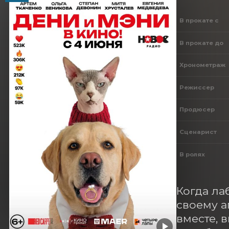
В прокате с
В прокате до
Хронометраж
Режиссер
Продюсер
Сценарист
В ролях
Когда ла
своему а
вместе, 