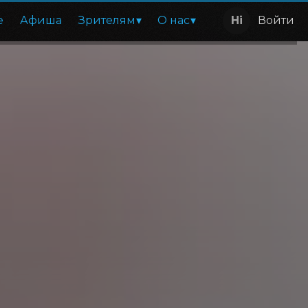
е
Афиша
Зрителям
О нас
Войти