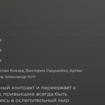
в
в
в
услан Князев, Виктория Разумейко, Артём
в, Александр Котт
ый контракт и переезжает к 
, привыкшие всегда быть 
аясь в ослепительный мир 