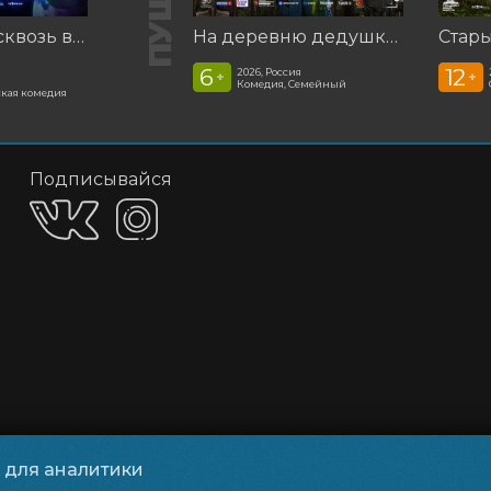
Смешарики сквозь вселенные
На деревню дедушке 2
Стар
6
12
2026, Россия
+
+
Комедия, Семейный
кая комедия
Подписывайся
и для аналитики