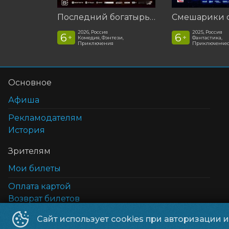
Последний богатырь. Колобок
2026, Россия
2025, Россия
6
6
+
+
Комедия, Фэнтези,
Фантастика,
Приключения
Приключенчес
Основное
Афиша
Рекламодателям
История
Зрителям
Мои билеты
Оплата картой
Возврат билетов
Cертификаты
Сайт использует cookies при авторизации 
5D кинотеатр