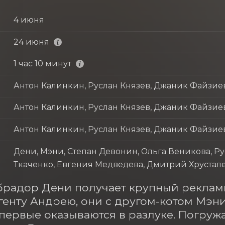
4 июня
24 июня
1 час 10 минут
Антон Калинкин, Руслан Князев, Джаник Файзие
Антон Калинкин, Руслан Князев, Джаник Файзие
Антон Калинкин, Руслан Князев, Джаник Файзие
Дени, Мэни, Степан Девонин, Ольга Веникова, Р
Ткаченко, Евгения Медведева, Дмитрий Хрустале
брадор Дени получает крупный рекламн
генту Андрею, они с другом-котом Мэни
впервые оказываются в разлуке. Погруж