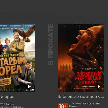
В ПРОКАТЕ
ый орёл
Зловещие мертвецы: Пекло
2026, Новая Зеландия, США,
2026, Россия
18
+
Канада
Семейный, Комедия