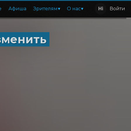
е
Афиша
Зрителям
О нас
Войти
изменить