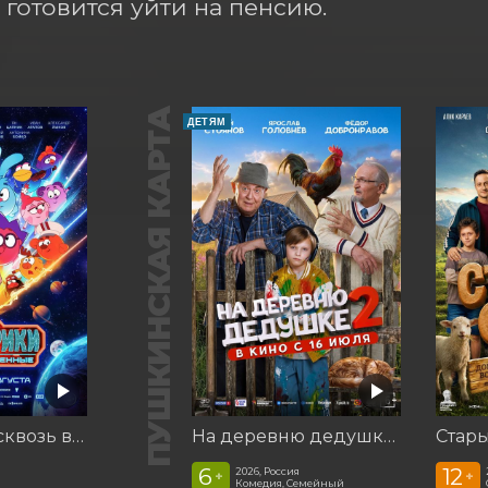
готовится уйти на пенсию.
ПУШКИНСКАЯ КАРТА
ДЕТЯМ
Смешарики сквозь вселенные
На деревню дедушке 2
Стар
6
12
2026, Россия
+
+
Комедия, Семейный