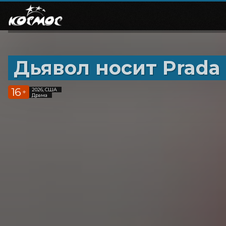
Дьявол носит Prada 
16
2026, США
+
Драма