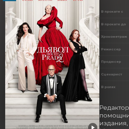
В прокате с
В прокате до
Хронометраж
Режиссер
Продюсер
Сценарист
В ролях
Редактор
помощни
издания,