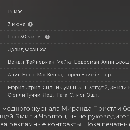
14 мая
3 июня
1 час 30 минут
Дэвид Фрэнкел
Венди Файнерман, Майкл Бедерман, Алин Брош
Алин Брош МакКенна, Лорен Вайсбергер
Мэрил Стрип, Сидни Суини, Энн Хэтэуэй, Эмили Б
Стэнли Туччи, Леди Гага, Симон Эшли
 модного журнала Миранда Пристли бо
цей Эмили Чарлтон, ныне руководител
 за рекламные контракты. Пока печатны