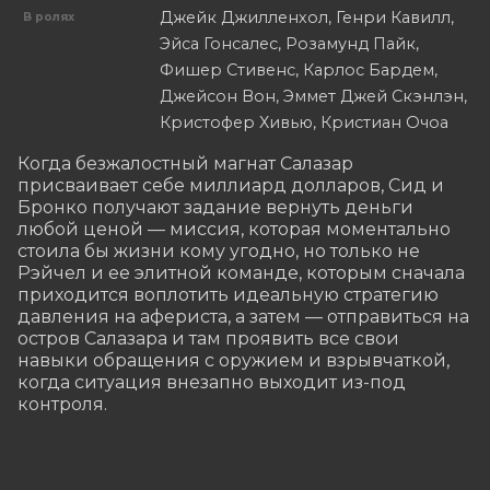
Джейк Джилленхол, Генри Кавилл,
В ролях
Эйса Гонсалес, Розамунд Пайк,
Фишер Стивенс, Карлос Бардем,
Джейсон Вон, Эммет Джей Скэнлэн,
Кристофер Хивью, Кристиан Очоа
Когда безжалостный магнат Салазар 
присваивает себе миллиард долларов, Сид и 
Бронко получают задание вернуть деньги 
любой ценой — миссия, которая моментально 
стоила бы жизни кому угодно, но только не 
Рэйчел и ее элитной команде, которым сначала 
приходится воплотить идеальную стратегию 
давления на афериста, а затем — отправиться на 
остров Салазара и там проявить все свои 
навыки обращения с оружием и взрывчаткой, 
когда ситуация внезапно выходит из-под 
контроля.