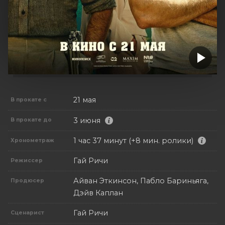
21 мая
В прокате с
3 июня
В прокате до
1 час 37 минут (+8 мин. ролики)
Хронометраж
Гай Ричи
Режиссер
Айван Эткинсон, Пабло Бариньяга,
Продюсер
Дэйв Каплан
Гай Ричи
Сценарист