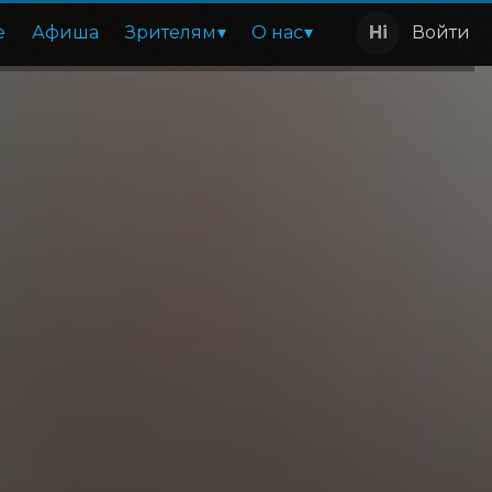
е
Афиша
Зрителям
О нас
Войти