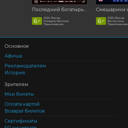
Последний богатырь. Колобок
2026, Россия
2025, Россия
6
6
+
+
Комедия, Фэнтези,
Фантастика,
Приключения
Приключенчес
Основное
Афиша
Рекламодателям
История
Зрителям
Мои билеты
Оплата картой
Возврат билетов
Cертификаты
5D кинотеатр