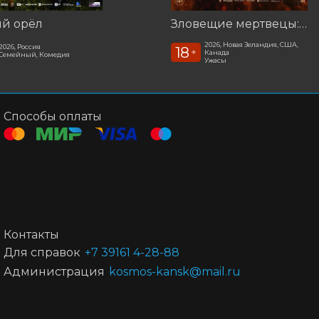
ый орёл
Зловещие мертвецы: Пекло
2026, Новая Зеландия, США,
2026, Россия
18
+
Канада
Семейный, Комедия
Ужасы
Способы оплаты
Контакты
Для справок
+7 39161 4-28-88
Администрация
kosmos-kansk@mail.ru