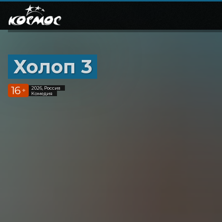
Холоп 3
16
2026, Россия
+
Комедия