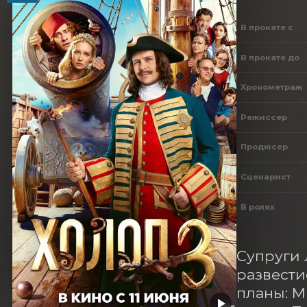
В прокате с
В прокате до
Хронометраж
Режиссер
Продюсер
Сценарист
В ролях
Супруги 
развести
планы: М