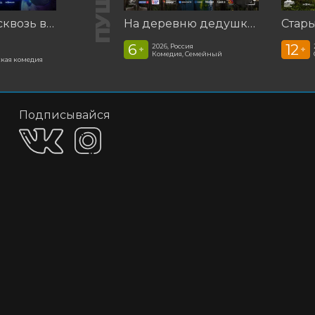
Смешарики сквозь вселенные
На деревню дедушке 2
Стар
6
12
2026, Россия
+
+
Комедия, Семейный
кая комедия
Подписывайся