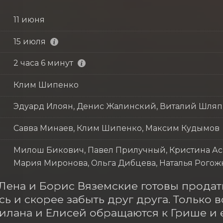
11 июня
15 июля
2 часа 6 минут
Клим Шипенко
Эдуард Илоян, Денис Жалинский, Виталий Шля
Савва Минаев, Клим Шипенко, Максим Кудымов
Милош Бикович, Павел Прилучный, Кристина Асм
Мария Миронова, Ольга Дибцева, Наталья Рогож
Лена и Борис Вяземские готовы продат
сь и скорее забыть друг друга. Только в
илана и Елисей обращаются к Грише и е