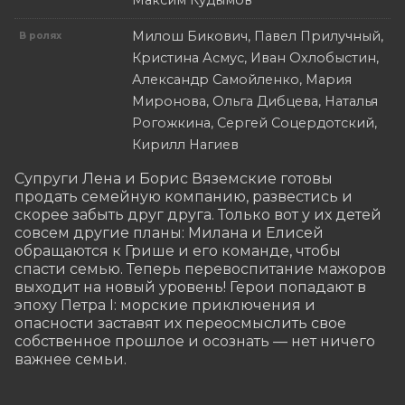
Максим Кудымов
Милош Бикович, Павел Прилучный,
В ролях
Кристина Асмус, Иван Охлобыстин,
Александр Самойленко, Мария
Миронова, Ольга Дибцева, Наталья
Рогожкина, Сергей Соцердотский,
Кирилл Нагиев
Супруги Лена и Борис Вяземские готовы 
продать семейную компанию, развестись и 
скорее забыть друг друга. Только вот у их детей 
совсем другие планы: Милана и Елисей 
обращаются к Грише и его команде, чтобы 
спасти семью. Теперь перевоспитание мажоров 
выходит на новый уровень! Герои попадают в 
эпоху Петра I: морские приключения и 
опасности заставят их переосмыслить свое 
собственное прошлое и осознать — нет ничего 
важнее семьи.