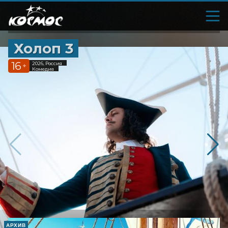
Холоп 3
16
2026, Россия
+
Комедия
АРХИВ