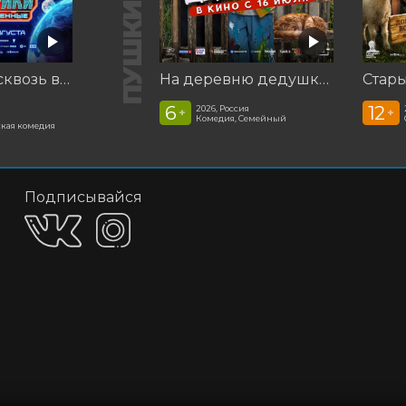
Смешарики сквозь вселенные
На деревню дедушке 2
Стар
6
12
2026, Россия
+
+
Комедия, Семейный
кая комедия
Подписывайся