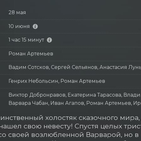
28 мая
10 июня
1 час 15 минут
Роман Артемьев
Вадим Сотсков, Сергей Сельянов, Анастасия Лун
Генрих Небольсин, Роман Артемьев
Виктор Добронравов, Екатерина Тарасова, Влади
Варвара Чабан, Иван Агапов, Роман Артемьев, 
инственный холостяк сказочного мира,
нашел свою невесту! Спустя целых трист
со своей возлюбленной Варварой, но в с