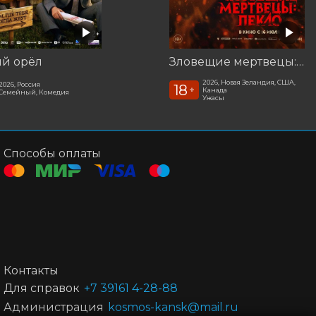
ый орёл
Зловещие мертвецы: Пекло
2026, Новая Зеландия, США,
2026, Россия
18
+
Канада
Семейный, Комедия
Ужасы
Способы оплаты
Контакты
Для справок
+7 39161 4-28-88
Администрация
kosmos-kansk@mail.ru