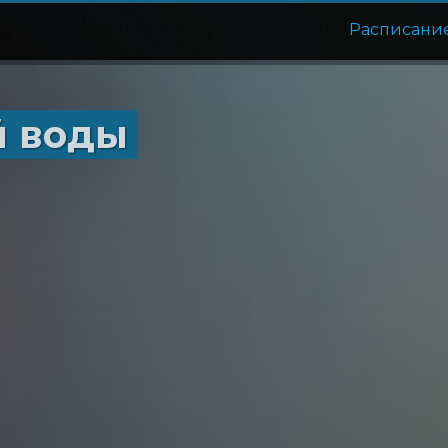
Расписани
й воды