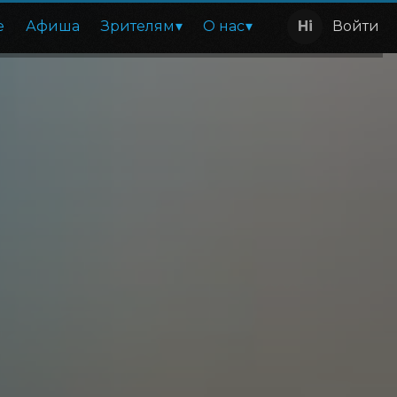
е
Афиша
Зрителям
О нас
Войти