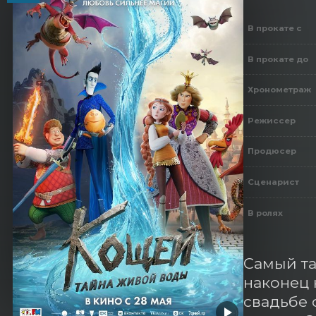
В прокате с
В прокате до
Хронометраж
Режиссер
Продюсер
Сценарист
В ролях
Самый та
наконец 
свадьбе 