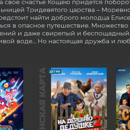
За свое счастье Кощею придется поборот
ьницей Тридевятого царства – Моревно
едстоит найти доброго молодца Елисея
ься в опасное путешествие. Множество 
ний и даже свирепый и беспощадный д
ивой воде... Но настоящая дружба и лю
ПУШКИНСКАЯ КАРТА
ДЕТЯМ