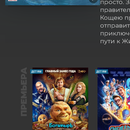
просто. 
правител
Кощею пр
отправит
приключе
пути к Ж
ПРЕМЬЕРА
ДЕТЯМ
ДЕТЯМ