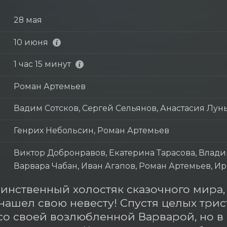
28 мая
10 июня
1 час 15 минут
Роман Артемьев
Вадим Сотсков, Сергей Сельянов, Анастасия Лун
Генрих Небольсин, Роман Артемьев
Виктор Добронравов, Екатерина Тарасова, Влади
Варвара Чабан, Иван Агапов, Роман Артемьев, 
инственный холостяк сказочного мира,
нашел свою невесту! Спустя целых трист
со своей возлюбленной Варварой, но в с