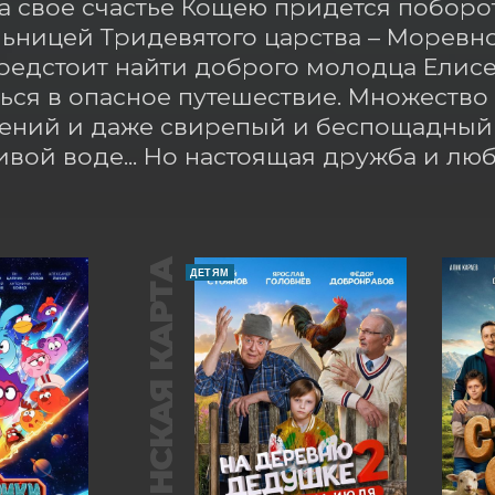
За свое счастье Кощею придется поборот
ьницей Тридевятого царства – Моревно
едстоит найти доброго молодца Елисея
ься в опасное путешествие. Множество 
ний и даже свирепый и беспощадный д
ивой воде... Но настоящая дружба и лю
ПУШКИНСКАЯ КАРТА
ДЕТЯМ