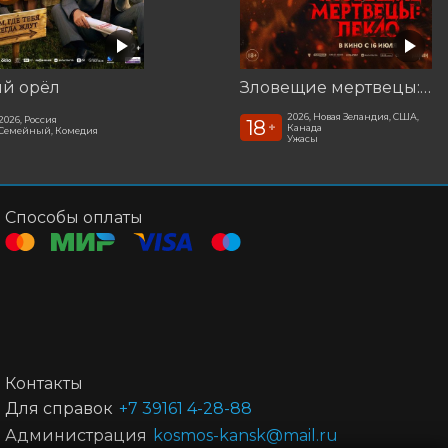
ый орёл
Зловещие мертвецы: Пекло
2026, Новая Зеландия, США,
2026, Россия
18
+
Канада
Семейный, Комедия
Ужасы
Способы оплаты
Контакты
Для справок
+7 39161 4-28-88
Администрация
kosmos-kansk@mail.ru