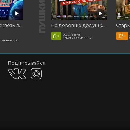
Смешарики сквозь вселенные
На деревню дедушке 2
Стар
6
12
2026, Россия
+
+
Комедия, Семейный
кая комедия
Подписывайся