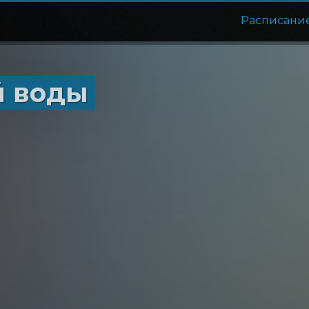
Расписани
й воды