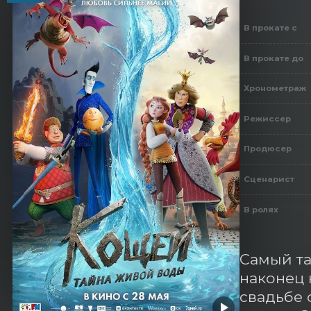
В прокате с
В прокате до
Хронометраж
Режиссер
Продюсер
Сценарист
В ролях
Самый та
наконец 
свадьбе 