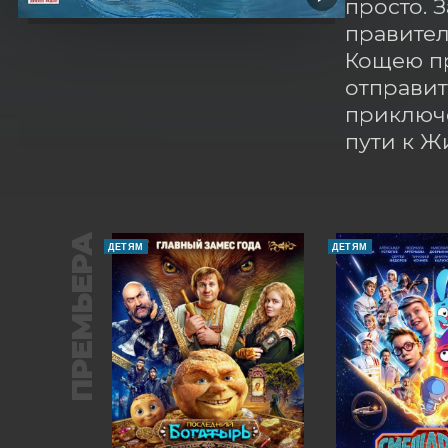
просто. 
правител
Кощею пр
отправит
приключе
пути к Ж
ПРЕМЬЕРА
ДЕТЯМ
ДЕТЯМ