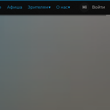
е
Афиша
Зрителям
О нас
Войти