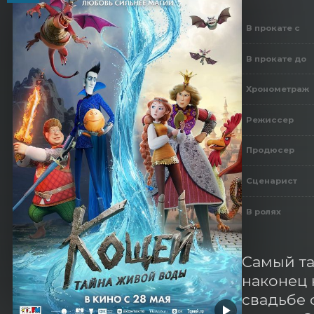
В прокате с
В прокате до
Хронометраж
Режиссер
Продюсер
Сценарист
В ролях
Самый та
наконец 
свадьбе 