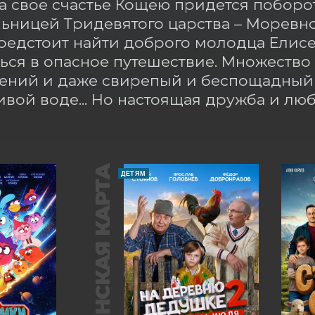
За свое счастье Кощею придется поборот
ьницей Тридевятого царства – Моревно
едстоит найти доброго молодца Елисея
ься в опасное путешествие. Множество 
ний и даже свирепый и беспощадный д
ивой воде... Но настоящая дружба и лю
ПУШКИНСКАЯ КАРТА
ДЕТЯМ