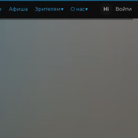
е
Афиша
Зрителям
О нас
Войти