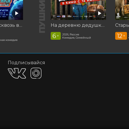
Смешарики сквозь вселенные
На деревню дедушке 2
Стар
6
12
2026, Россия
+
+
Комедия, Семейный
кая комедия
Подписывайся