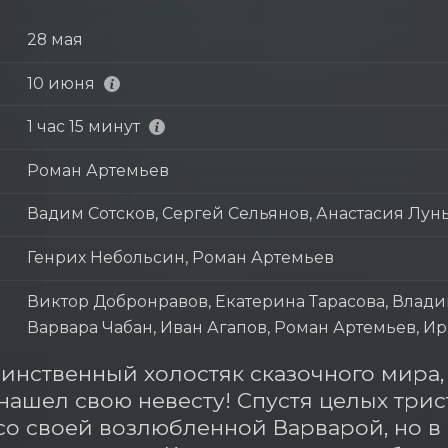
28 мая
10 июня
1 час 15 минут
Роман Артемьев
Вадим Сотсков, Сергей Сельянов, Анастасия Лун
Генрих Небольсин, Роман Артемьев
Виктор Добронравов, Екатерина Тарасова, Влади
Варвара Чабан, Иван Агапов, Роман Артемьев, 
инственный холостяк сказочного мира,
нашел свою невесту! Спустя целых трист
со своей возлюбленной Варварой, но в с