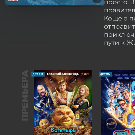
просто. 
правител
Кощею пр
отправит
приключе
пути к Ж
ПРЕМЬЕРА
ДЕТЯМ
ДЕТЯМ