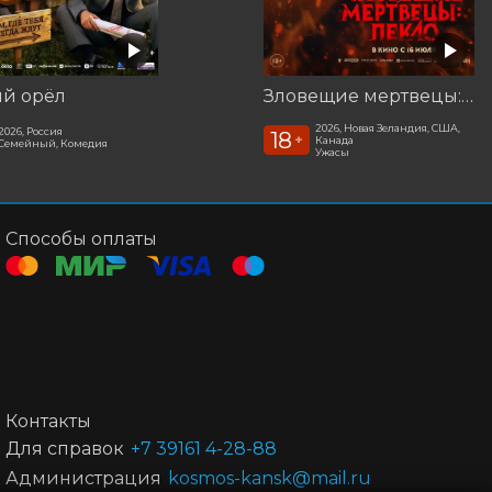
ый орёл
Зловещие мертвецы: Пекло
2026, Новая Зеландия, США,
2026, Россия
18
+
Канада
Семейный, Комедия
Ужасы
Способы оплаты
Контакты
Для справок
+7 39161 4-28-88
Администрация
kosmos-kansk@mail.ru