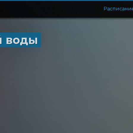
Расписани
й воды