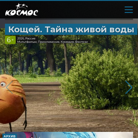
Кощей. Тайна живой воды
6
2026, Россия
+
Мультфильм, Приключения, Комедия, Фэнтези
АРХИВ