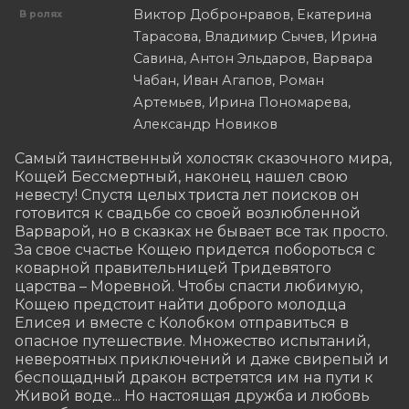
Виктор Добронравов, Екатерина
В ролях
Тарасова, Владимир Сычев, Ирина
Савина, Антон Эльдаров, Варвара
Чабан, Иван Агапов, Роман
Артемьев, Ирина Пономарева,
Александр Новиков
Самый таинственный холостяк сказочного мира, 
Кощей Бессмертный, наконец нашел свою 
невесту! Спустя целых триста лет поисков он 
готовится к свадьбе со своей возлюбленной 
Варварой, но в сказках не бывает все так просто. 
За свое счастье Кощею придется побороться с 
коварной правительницей Тридевятого 
царства – Моревной. Чтобы спасти любимую, 
Кощею предстоит найти доброго молодца 
Елисея и вместе с Колобком отправиться в 
опасное путешествие. Множество испытаний, 
невероятных приключений и даже свирепый и 
беспощадный дракон встретятся им на пути к 
Живой воде... Но настоящая дружба и любовь 