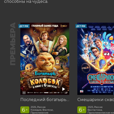
способны на чудеса.
ПРЕМЬЕРА
ДЕТЯМ
ДЕТЯМ
Последний богатырь. Колобок
2026, Россия
2025, Россия
6
6
+
+
Комедия, Фэнтези,
Фантастика,
Приключения
Приключенческая к