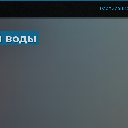
Расписани
й воды