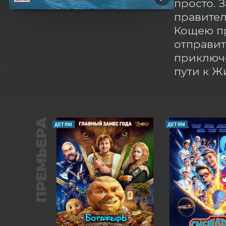
просто. 
правител
Кощею пр
отправит
приключе
пути к Ж
ПРЕМЬЕРА
ДЕТЯМ
ДЕТЯМ