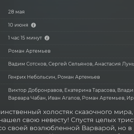
28 мая
10 июня
1 час 15 минут
Роман Артемьев
Вадим Сотсков, Сергей Сельянов, Анастасия Лун
Генрих Небольсин, Роман Артемьев
Виктор Добронравов, Екатерина Тарасова, Влади
Варвара Чабан, Иван Агапов, Роман Артемьев, 
инственный холостяк сказочного мира,
нашел свою невесту! Спустя целых трист
со своей возлюбленной Варварой, но в с