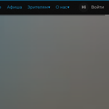
е
Афиша
Зрителям
О нас
Войти