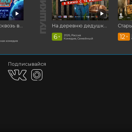
Смешарики сквозь вселенные
На деревню дедушке 2
Стар
6
12
2026, Россия
+
+
Комедия, Семейный
кая комедия
Подписывайся