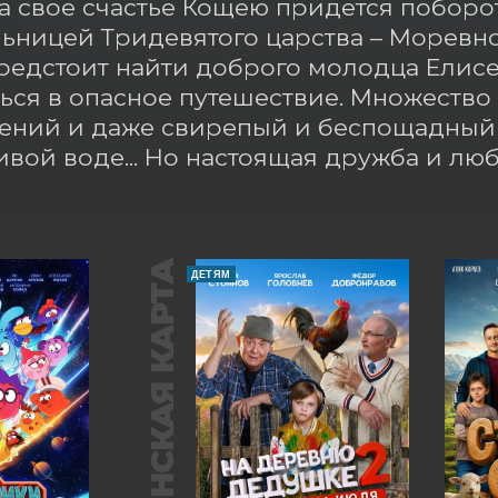
За свое счастье Кощею придется поборот
ьницей Тридевятого царства – Моревно
едстоит найти доброго молодца Елисея
ься в опасное путешествие. Множество 
ний и даже свирепый и беспощадный д
ивой воде... Но настоящая дружба и лю
ПУШКИНСКАЯ КАРТА
ДЕТЯМ