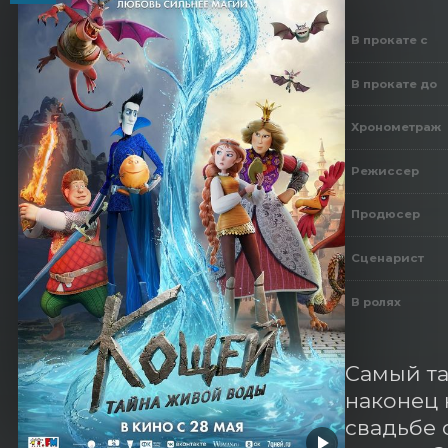
В прокате с
В прокате до
Хронометраж
Режиссер
Продюсер
Сценарист
В ролях
Самый та
наконец 
свадьбе 