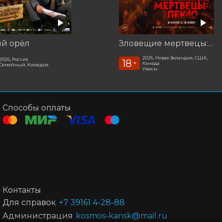
ый орёл
Зловещие мертвецы: Пекло
2026, Новая Зеландия, США,
2026, Россия
18
+
Канада
Семейный, Комедия
Ужасы
Способы оплаты
Контакты
Для справок
+7 39161 4-28-88
Администрация
kosmos-kansk@mail.ru