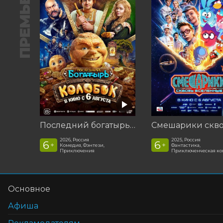
ПРЕМЬЕРА
Последний богатырь. Колобок
2026, Россия
2025, Россия
6
6
+
+
Комедия, Фэнтези,
Фантастика,
Приключения
Приключенческая к
Основное
Афиша