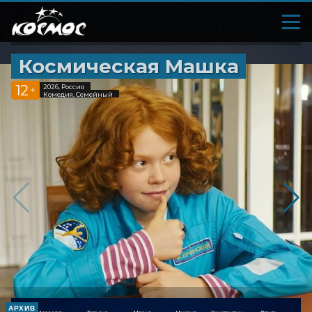
Космическая Машка
12
2026, Россия
+
Комедия, Семейный
АРХИВ