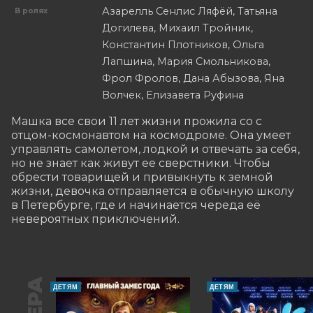
Азарелль Сенлис Ляфёй, Татьяна
В ролях
Догилева, Михаил Тройник,
Константин Плотников, Ольга
Лапшина, Мария Смольникова,
Фрол Фролов, Дана Абызова, Яна
Волчек, Елизавета Руфина
Машка все свои 11 лет жизни прожила со с 
отцом-космонавтом на космодроме. Она умеет 
управлять самолетом, лодкой и отвечать за себя, 
но не знает как живут ее сверстники. Чтобы 
обрести товарищей и привыкнуть к земной 
жизни, девочка отправляется в обычную школу 
в Петербурге, где и начинается череда её 
невероятных приключений.
ДЕТЯМ
ДЕТЯМ