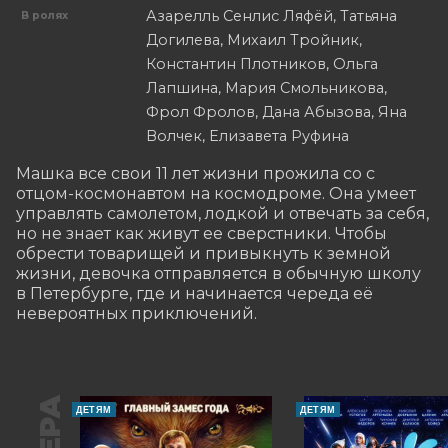
Азарелль Сенлис Ляфёй, Татьяна
В ролях
Догилева, Михаил Тройник,
Константин Плотников, Ольга
Лапшина, Мария Смольникова,
Фрол Фролов, Дана Абызова, Яна
Волчек, Елизавета Руфина
Машка все свои 11 лет жизни прожила со с 
отцом-космонавтом на космодроме. Она умеет 
управлять самолетом, лодкой и отвечать за себя, 
но не знает как живут ее сверстники. Чтобы 
обрести товарищей и привыкнуть к земной 
жизни, девочка отправляется в обычную школу 
в Петербурге, где и начинается череда её 
невероятных приключений.
ДЕТЯМ
ДЕТЯМ