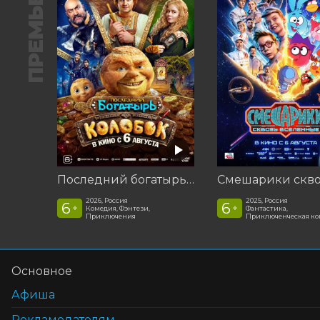
ПРЕМЬЕРА
Последний богатырь. Колобок
2026, Россия
2025, Россия
6
6
+
+
Комедия, Фэнтези,
Фантастика,
Приключения
Приключенческая к
Основное
Афиша
Рекламодателям