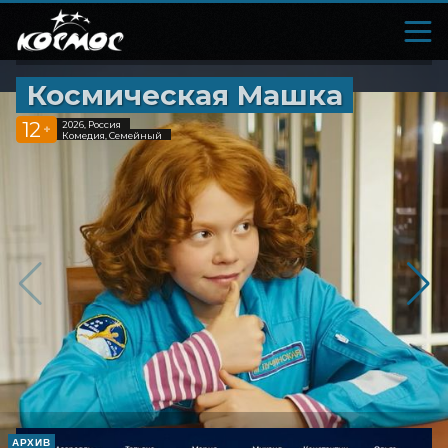
Космическая Машка
12
2026, Россия
+
Комедия, Семейный
АРХИВ