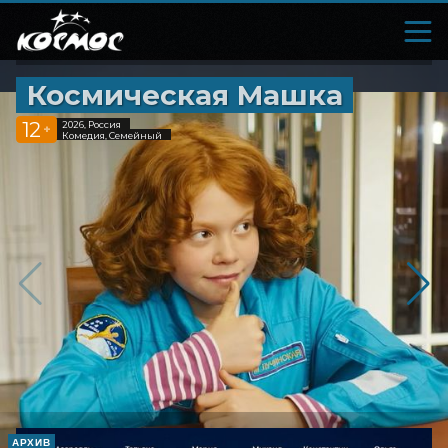
Космическая Машка
12
2026, Россия
+
Комедия, Семейный
АРХИВ