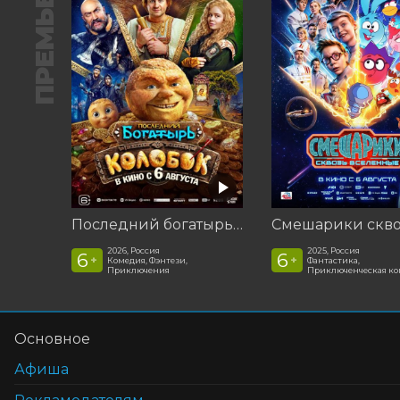
ПРЕМЬЕРА
Последний богатырь. Колобок
2026, Россия
2025, Россия
6
6
+
+
Комедия, Фэнтези,
Фантастика,
Приключения
Приключенческая к
Основное
Афиша