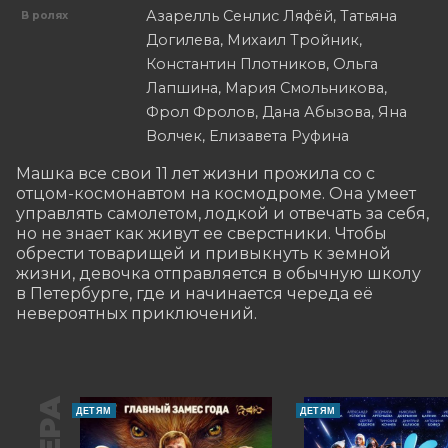
Азарелль Сенлис Ляфёй, Татьяна
В ролях
Догилева, Михаил Тройник,
Константин Плотников, Ольга
Лапшина, Мария Смольникова,
Фрол Фролов, Дана Абызова, Яна
Волчек, Елизавета Руфина
Машка все свои 11 лет жизни прожила со с 
отцом-космонавтом на космодроме. Она умеет 
управлять самолетом, лодкой и отвечать за себя, 
но не знает как живут ее сверстники. Чтобы 
обрести товарищей и привыкнуть к земной 
жизни, девочка отправляется в обычную школу 
в Петербурге, где и начинается череда её 
невероятных приключений.
ДЕТЯМ
ДЕТЯМ