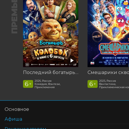
ПРЕМЬЕРА
Последний богатырь. Колобок
2026, Россия
2025, Россия
6
6
+
+
Комедия, Фэнтези,
Фантастика,
Приключения
Приключенческая к
Основное
Афиша