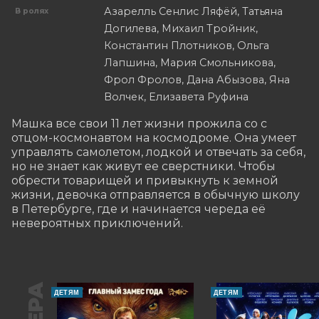
Азарелль Сенлис Ляфёй, Татьяна
В ролях
Догилева, Михаил Тройник,
Константин Плотников, Ольга
Лапшина, Мария Смольникова,
Фрол Фролов, Дана Абызова, Яна
Волчек, Елизавета Руфина
Машка все свои 11 лет жизни прожила со с 
отцом-космонавтом на космодроме. Она умеет 
управлять самолетом, лодкой и отвечать за себя, 
но не знает как живут ее сверстники. Чтобы 
обрести товарищей и привыкнуть к земной 
жизни, девочка отправляется в обычную школу 
в Петербурге, где и начинается череда её 
невероятных приключений.
ДЕТЯМ
ДЕТЯМ