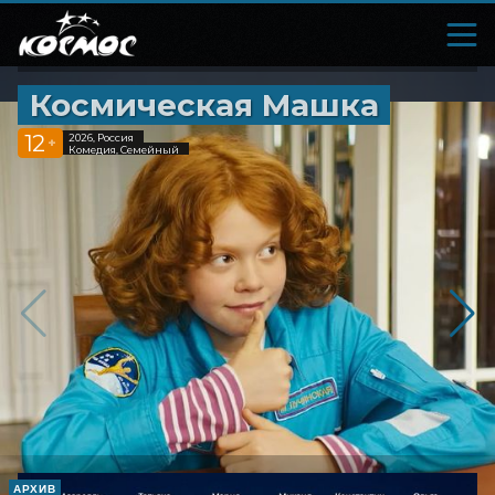
Космическая Машка
12
2026, Россия
+
Комедия, Семейный
АРХИВ