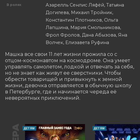
Азарелль Сенлис Ляфёй, Татьяна
В ролях
Догилева, Михаил Тройник,
Константин Плотников, Ольга
Лапшина, Мария Смольникова,
Фрол Фролов, Дана Абызова, Яна
Волчек, Елизавета Руфина
Машка все свои 11 лет жизни прожила со с 
отцом-космонавтом на космодроме. Она умеет 
управлять самолетом, лодкой и отвечать за себя, 
но не знает как живут ее сверстники. Чтобы 
обрести товарищей и привыкнуть к земной 
жизни, девочка отправляется в обычную школу 
в Петербурге, где и начинается череда её 
невероятных приключений.
ДЕТЯМ
ДЕТЯМ