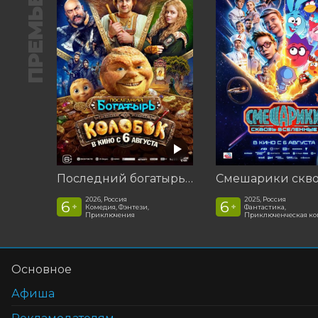
ПРЕМЬЕРА
Последний богатырь. Колобок
2026, Россия
2025, Россия
6
6
+
+
Комедия, Фэнтези,
Фантастика,
Приключения
Приключенческая к
Основное
Афиша