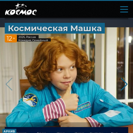
Космическая Машка
12
2026, Россия
+
Комедия, Семейный
АРХИВ