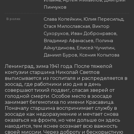
Ильина, Артем Михайлов, Дмитрий
Пинчуков
Слава Копейкин, Юлия Пересильд,
В ролях
Стася Милославская, Виктор
Сухоруков, Иван Добронравов,
Владимир Афанасьев, Полина
Айнутдинова, Елисей Чучилин,
Даниил Буров, Ксения Копытова
Ленинград, зима 1941 года. После тяжелой 
контузии старшина Николай Светлов 
выписывается из госпиталя и распределяется в 
зоосад, где работники изо дня в день 
совершают тихий подвиг, спасая зверей от 
голодной смерти. Особое место в зоосаде 
занимает бегемотиха по имени Красавица. 
Поначалу старшина воспринимает службу в 
зоосаде как недоразумение и мечтает снова 
оказаться на фронте, но чем дольше он здесь 
находится, тем яснее осознает всю важность 
своей миссии. Через доброту и бескорыстную 