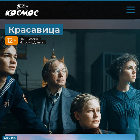
Красавица
12
2025, Россия
+
История, Драма
АРХИВ