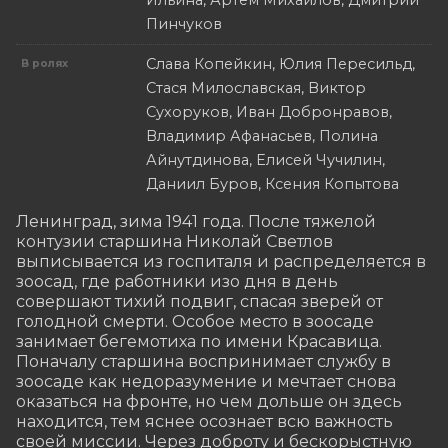
Ильина, Артем Михайлов, Дмитрий
Пинчуков
Слава Копейкин, Юлия Пересильд,
В ролях
Стася Милославская, Виктор
Сухоруков, Иван Добронравов,
Владимир Афанасьев, Полина
Айнутдинова, Елисей Чучилин,
Даниил Буров, Ксения Копытова
Ленинград, зима 1941 года. После тяжелой 
контузии старшина Николай Светлов 
выписывается из госпиталя и распределяется в 
зоосад, где работники изо дня в день 
совершают тихий подвиг, спасая зверей от 
голодной смерти. Особое место в зоосаде 
занимает бегемотиха по имени Красавица. 
Поначалу старшина воспринимает службу в 
зоосаде как недоразумение и мечтает снова 
оказаться на фронте, но чем дольше он здесь 
находится, тем яснее осознает всю важность 
своей миссии. Через доброту и бескорыстную 