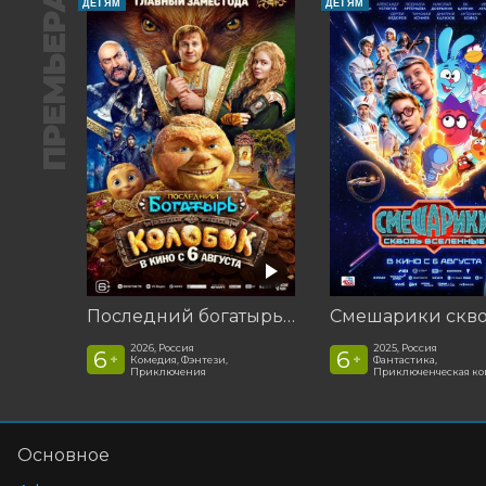
ПРЕМЬЕРА
ДЕТЯМ
ДЕТЯМ
Последний богатырь. Колобок
2026, Россия
2025, Россия
6
6
+
+
Комедия, Фэнтези,
Фантастика,
Приключения
Приключенческая к
Основное