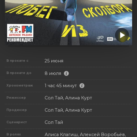
25 июня
В прокате с
8 июля
В прокате до
1 час 45 минут
Хронометраж
Сол Тай, Алина Курт
Режиссер
Сол Тай, Алина Курт
Продюсер
Сол Тай
Сценарист
Алиса Клагиш, Алексей Воробьёв,
В ролях