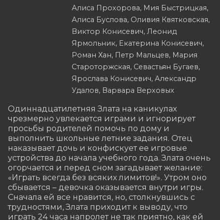
Алиса Прохорова, Мия Быстрицкая,
Алиса Буслова, Оливия Квятковская,
Виктор Конисевич, Леонид
Ярмольник, Екатерина Конисевич,
Роман Хан, Петр Мальцев, Мария
Староторжская, Севастьян Бугаев,
Ярослава Конисевич, Александр
Удалов, Варвара Верховых
Одиннадцатилетняя Злата на каникулах 
чрезмерно увлекается играми и игнорирует 
просьбы родителей помочь по дому и 
выполнить школьные летние задания. Отец 
наказывает дочь и конфискует ее игровые 
устройства до начала учебного года. Злата очень 
огорчается и перед сном загадывает желание: 
«Играть всегда без всяких лимитов!». Утром оно 
сбывается – девочка оказывается внутри игры. 
Сначала ей все нравится, но, столкнувшись с 
трудностями, Злата приходит к выводу, что 
играть 24 часа напролет не так приятно, как ей 