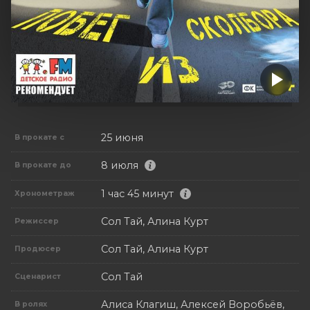
25 июня
В прокате с
8 июля
В прокате до
1 час 45 минут
Хронометраж
Сол Тай, Алина Курт
Режиссер
Сол Тай, Алина Курт
Продюсер
Сол Тай
Сценарист
Алиса Клагиш, Алексей Воробьёв,
В ролях