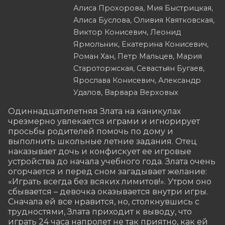
Алиса Прохорова, Мия Быстрицкая,
Алиса Буслова, Оливия Квятковская,
Виктор Конисевич, Леонид
Ярмольник, Екатерина Конисевич,
Роман Хан, Петр Мальцев, Мария
Староторжская, Севастьян Бугаев,
Ярослава Конисевич, Александр
Удалов, Варвара Верховых
Одиннадцатилетняя Злата на каникулах 
чрезмерно увлекается играми и игнорирует 
просьбы родителей помочь по дому и 
выполнить школьные летние задания. Отец 
наказывает дочь и конфискует ее игровые 
устройства до начала учебного года. Злата очень 
огорчается и перед сном загадывает желание: 
«Играть всегда без всяких лимитов!». Утром оно 
сбывается – девочка оказывается внутри игры. 
Сначала ей все нравится, но, столкнувшись с 
трудностями, Злата приходит к выводу, что 
играть 24 часа напролет не так приятно, как ей 