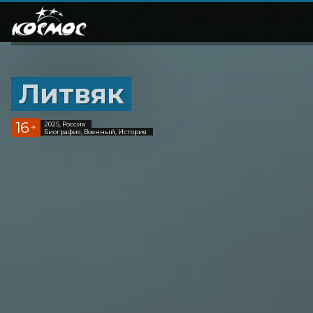
Литвяк
16
2025, Россия
+
Биография, Военный, История