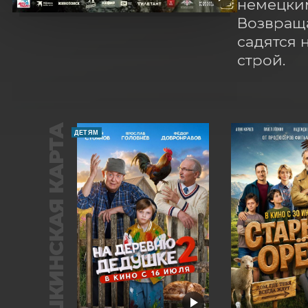
немецки
Возвраща
садятся 
строй.
ПУШКИНСКАЯ КАРТА
ДЕТЯМ