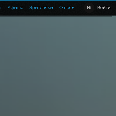
е
Афиша
Зрителям
О нас
Войти