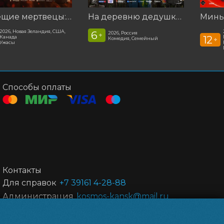
Зловещие мертвецы: Пекло
На деревню дедушке 2
2026, Новая Зеландия, США,
6
2026, Россия
+
12
Канада
Комедия, Семейный
+
Ужасы
Способы оплаты
Контакты
Для справок
+7 39161 4-28-88
Администрация
kosmos-kansk@mail.ru