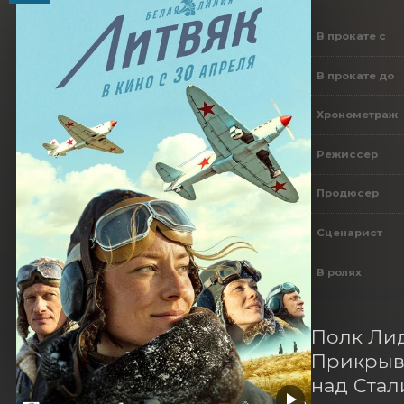
В прокате с
В прокате до
Хронометраж
Режиссер
Продюсер
Сценарист
В ролях
Полк Лид
Прикрыва
над Стал