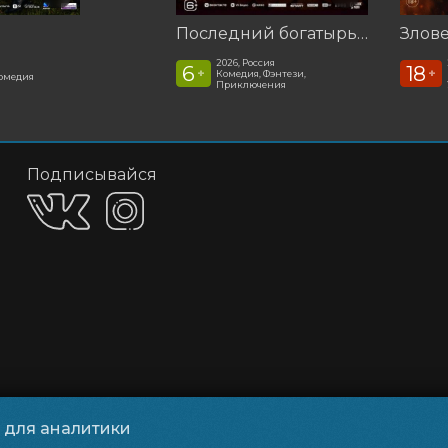
Последний богатырь. Колобок
2026, Россия
6
18
+
+
Комедия, Фэнтези,
омедия
Приключения
Подписывайся
и для аналитики