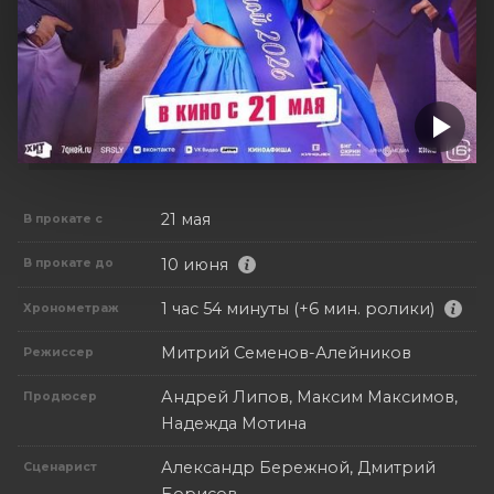
21 мая
В прокате с
10 июня
В прокате до
1 час 54 минуты (+6 мин. ролики)
Хронометраж
Митрий Семенов-Алейников
Режиссер
Андрей Липов, Максим Максимов,
Продюсер
Надежда Мотина
Александр Бережной, Дмитрий
Сценарист