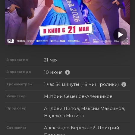
21 мая
В прокате с
10 июня
В прокате до
1 час 54 минуты (+6 мин. ролики)
Хронометраж
Митрий Семенов-Алейников
Режиссер
Андрей Липов, Максим Максимов,
Продюсер
Надежда Мотина
Александр Бережной, Дмитрий
Сценарист