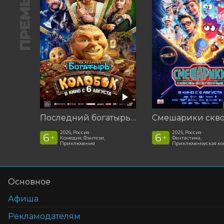
ПРЕМЬЕРА
Последний богатырь. Колобок
2026, Россия
2025, Россия
6
6
+
+
Комедия, Фэнтези,
Фантастика,
Приключения
Приключенческая к
Основное
Афиша
Рекламодателям