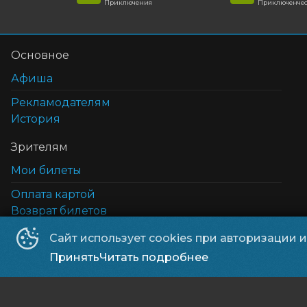
Приключения
Приключенчес
Основное
Афиша
Рекламодателям
История
Зрителям
Мои билеты
Оплата картой
Возврат билетов
Cертификаты
Сайт использует cookies при авторизации 
5D кинотеатр
Принять
Читать подробнее
Правила и соглашения и политика в отношении 