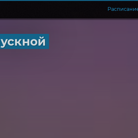
Расписани
пускной