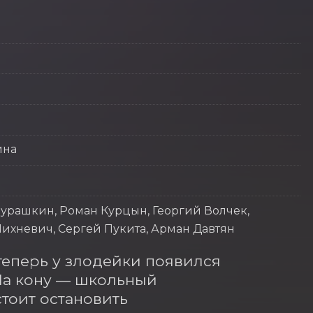
ина
урашкин, Роман Курцын, Георгий Волчек,
ихневич, Сергей Пукита, Арман Давтян
теперь у злодейки появился 
а кону — школьный 
оит остановить 