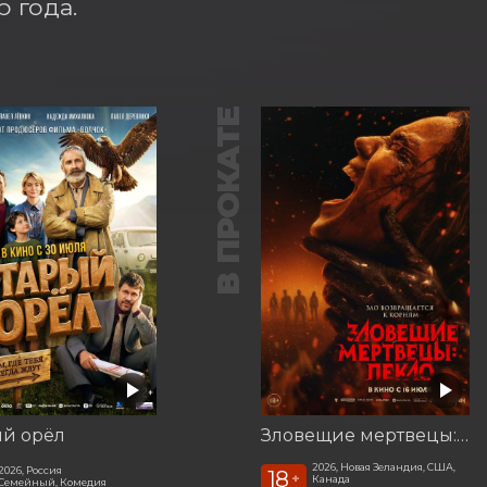
 года.
В ПРОКАТЕ
ый орёл
Зловещие мертвецы: Пекло
2026, Новая Зеландия, США,
2026, Россия
18
+
Канада
Семейный, Комедия