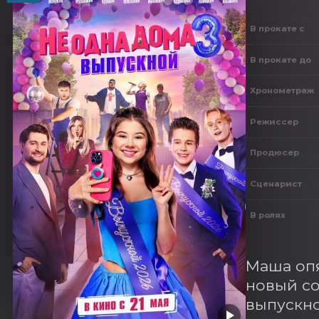
В прокате с
В прокате до
Хронометраж
Режиссер
Продюсер
Сценарист
В ролях
Маша опя
новый со
выпускно