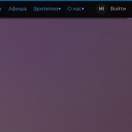
е
Афиша
Зрителям
О нас
Войти