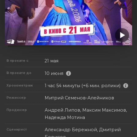
21 мая
В прокате с
10 июня
В прокате до
1 час 54 минуты (+6 мин. ролики)
Хронометраж
Митрий Семенов-Алейников
Режиссер
Андрей Липов, Максим Максимов,
Продюсер
Надежда Мотина
Александр Бережной, Дмитрий
Сценарист