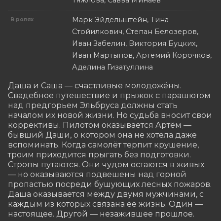
Тяжлова, Савва Минаев
Марк Эйдельштейн, Тина
В ролях
Стойилкович, Степан Белозеров,
Иван Забелин, Виктория Буцких,
Иван Мартынов, Артемий Корочков,
Аделина Гизатуллина
Даша и Саша — счастливые молодожёны. 
Свадебное путешествие и прыжок с парашютом 
над предгорьем Эльбруса должны стать 
началом их новой жизни. Но судьба вносит свои 
коррективы. Пилотом оказывается Артём — 
бывший Даши, о котором она не хотела даже 
вспоминать. Когда самолёт терпит крушение, 
троим приходится прыгать без подготовки. 
Стропы путаются. Они чудом остаются в живых 
— но оказываются подвешены над горной 
пропастью посреди бушующих лесных пожаров. 
Даша оказывается между двумя мужчинами, с 
каждым из которых связана её жизнь. Один — 
настоящее. Другой — незажившее прошлое.