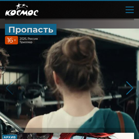
Пропасть
16
2026, Россия
+
Триллер
АРХИВ