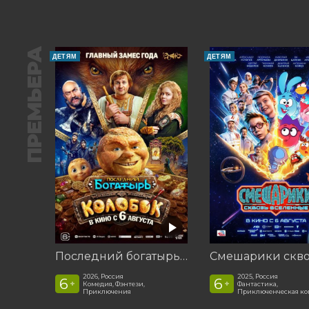
ПРЕМЬЕРА
ДЕТЯМ
ДЕТЯМ
Последний богатырь. Колобок
2026, Россия
2025, Россия
6
6
+
+
Комедия, Фэнтези,
Фантастика,
Приключения
Приключенческая к