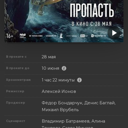
28 мая
В прокате с
10 июня
В прокате до
1 час 22 минуты
Хронометраж
Алексей Ионов
Режиссер
Фёдор Бондарчук, Денис Баглай,
Продюсер
Михаил Врубель
Владимир Батрамеев, Алина
Сценарист