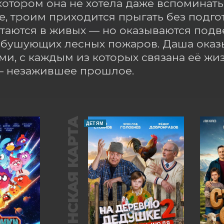
котором она не хотела даже вспоминать.
, троим приходится прыгать без подгот
таются в живых — но оказываются подв
бушующих лесных пожаров. Даша оказы
и, с каждым из которых связана её жиз
— незажившее прошлое.
ПУШКИНСКАЯ КАРТА
ДЕТЯМ