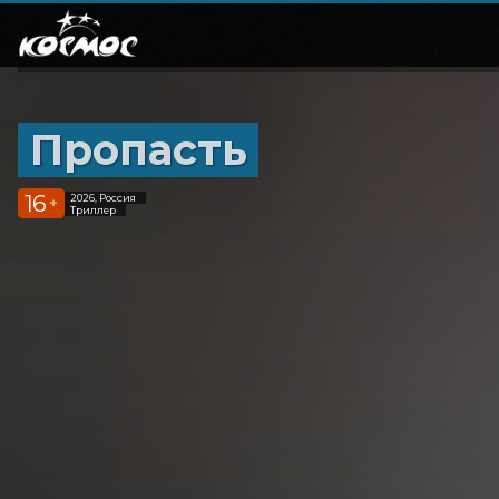
Пропасть
16
2026, Россия
+
Триллер