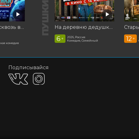
Смешарики сквозь вселенные
На деревню дедушке 2
Стар
6
12
2026, Россия
+
+
Комедия, Семейный
кая комедия
Подписывайся