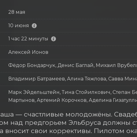
28 мая
10 июня
1 час 22 минуты
Алексей Ионов
Фёдор Бондарчук, Денис Баглай, Михаил Врубел
Владимир Батрамеев, Алина Тяжлова, Савва Мин
Марк Эйдельштейн, Тина Стойилкович, Степан Бе
Мартынов, Артемий Корочков, Аделина Гизатулл
аша — счастливые молодожёны. Свадеб
м над предгорьем Эльбруса должны ста
а вносит свои коррективы. Пилотом ок