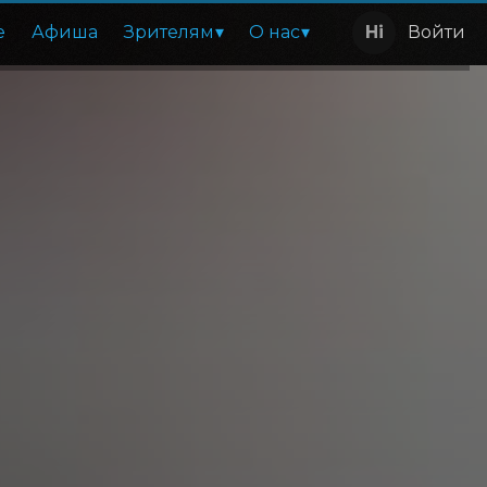
е
Афиша
Зрителям
О нас
Войти