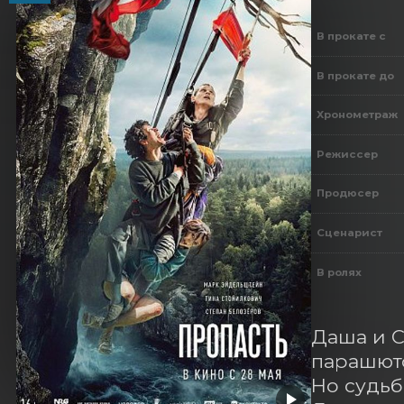
В прокате с
В прокате до
Хронометраж
Режиссер
Продюсер
Сценарист
В ролях
Даша и С
парашюто
Но судьб