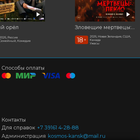
ый орёл
Зловещие мертвецы: Пекло
2026, Новая Зеландия, США,
2026, Россия
18
+
Канада
Семейный, Комедия
Ужасы
Способы оплаты
Контакты
Для справок
+7 39161 4-28-88
Администрация
kosmos-kansk@mail.ru