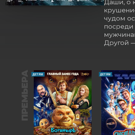
Даши, о 
крушение
чудом ос
посреди 
мужчинам
Другой 
ПРЕМЬЕРА
ДЕТЯМ
ДЕТЯМ