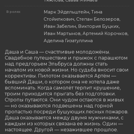
Тяжлова, Савва Минаев
Марк Эйдельштейн, Тина
В ролях
Стойилкович, Степан Белозеров,
Иван Забелин, Виктория Буцких,
Иван Мартынов, Артемий Корочков,
Аделина Гизатуллина
Даша и Саша — счастливые молодожёны. 
Свадебное путешествие и прыжок с парашютом 
над предгорьем Эльбруса должны стать 
началом их новой жизни. Но судьба вносит свои 
коррективы. Пилотом оказывается Артём — 
бывший Даши, о котором она не хотела даже 
вспоминать. Когда самолёт терпит крушение, 
троим приходится прыгать без подготовки. 
Стропы путаются. Они чудом остаются в живых 
— но оказываются подвешены над горной 
пропастью посреди бушующих лесных пожаров. 
Даша оказывается между двумя мужчинами, с 
каждым из которых связана её жизнь. Один — 
настоящее. Другой — незажившее прошлое.