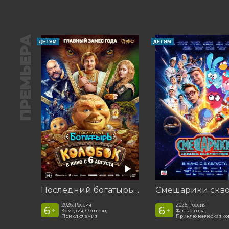
ПРЕМЬЕРА
ДЕТЯМ
ДЕТЯМ
Последний богатырь. Колобок
2026, Россия
2025, Россия
6
6
+
+
Комедия, Фэнтези,
Фантастика,
Приключения
Приключенческая к