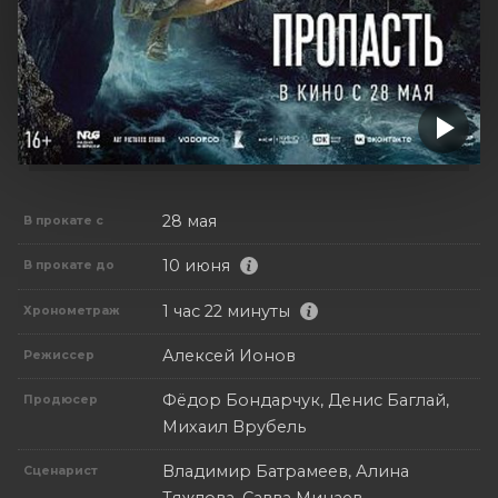
28 мая
В прокате с
10 июня
В прокате до
1 час 22 минуты
Хронометраж
Алексей Ионов
Режиссер
Фёдор Бондарчук, Денис Баглай,
Продюсер
Михаил Врубель
Владимир Батрамеев, Алина
Сценарист