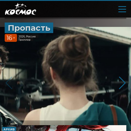
Пропасть
16
2026, Россия
+
Триллер
АРХИВ