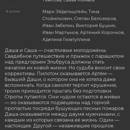
Тяжлова, Савва Минаев
Марк Эйдельштейн, Тина
В ролях
Стойилкович, Степан Белозеров,
Иван Забелин, Виктория Буцких,
Иван Мартынов, Артемий Корочков,
Аделина Гизатуллина
Даша и Саша — счастливые молодожёны. 
Свадебное путешествие и прыжок с парашютом 
над предгорьем Эльбруса должны стать 
началом их новой жизни. Но судьба вносит свои 
коррективы. Пилотом оказывается Артём — 
бывший Даши, о котором она не хотела даже 
вспоминать. Когда самолёт терпит крушение, 
троим приходится прыгать без подготовки. 
Стропы путаются. Они чудом остаются в живых 
— но оказываются подвешены над горной 
пропастью посреди бушующих лесных пожаров. 
Даша оказывается между двумя мужчинами, с 
каждым из которых связана её жизнь. Один — 
настоящее. Другой — незажившее прошлое.