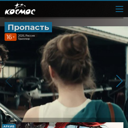
Пропасть
16
2026, Россия
+
Триллер
АРХИВ