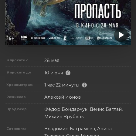
28 мая
В прокате с
10 июня
В прокате до
1 час 22 минуты
Хронометраж
Алексей Ионов
Режиссер
Фёдор Бондарчук, Денис Баглай,
Продюсер
Михаил Врубель
Владимир Батрамеев, Алина
Сценарист