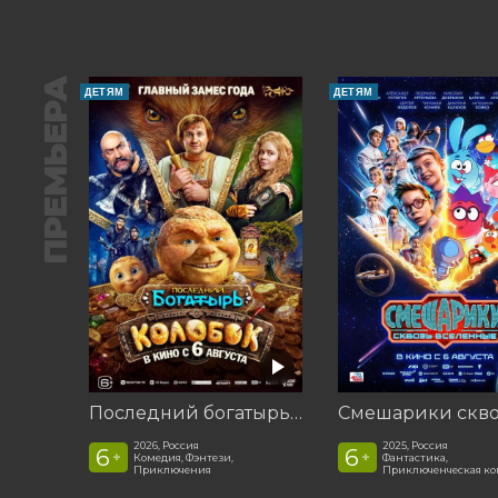
ПРЕМЬЕРА
ДЕТЯМ
ДЕТЯМ
Последний богатырь. Колобок
2026, Россия
2025, Россия
6
6
+
+
Комедия, Фэнтези,
Фантастика,
Приключения
Приключенческая к