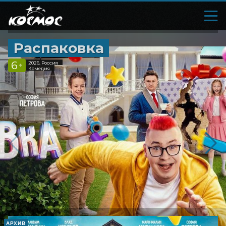
Распаковка
6
2026, Россия
+
Комедия
АРХИВ