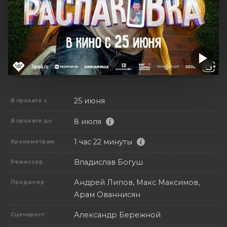
25 июня
В прокате с
8 июля
В прокате до
1 час 22 минуты
Хронометраж
Владислав Богуш
Режиссер
Андрей Липов, Макс Максимов,
Продюсер
Арам Ованнисян
Александр Бережной
Сценарист