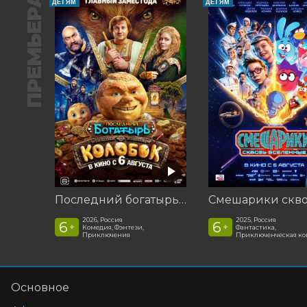
ПРЕМЬЕРА
ДЕТЯМ
ДЕТЯМ
Последний богатырь. Колобок
2026, Россия
2025, Россия
6
6
+
+
Комедия, Фэнтези,
Фантастика,
Приключения
Приключенческая к
Основное