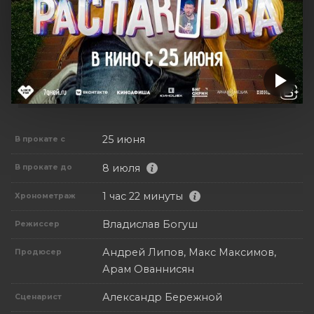
25 июня
В прокате с
8 июля
В прокате до
1 час 22 минуты
Хронометраж
Владислав Богуш
Режиссер
Андрей Липов, Макс Максимов,
Продюсер
Арам Ованнисян
Александр Бережной
Сценарист