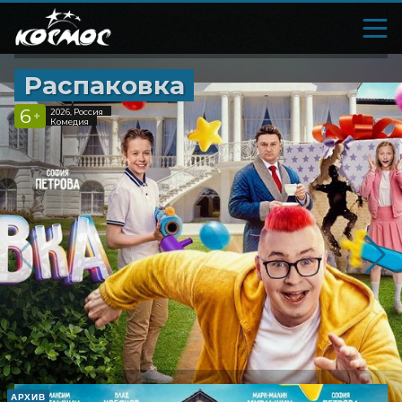
Распаковка
6
2026, Россия
+
Комедия
АРХИВ