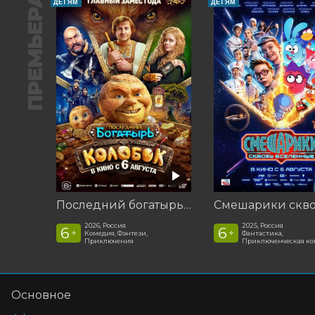
ПРЕМЬЕРА
ДЕТЯМ
ДЕТЯМ
Последний богатырь. Колобок
2026, Россия
2025, Россия
6
6
+
+
Комедия, Фэнтези,
Фантастика,
Приключения
Приключенческая к
Основное