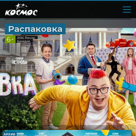
Распаковка
6
2026, Россия
+
Комедия
АРХИВ