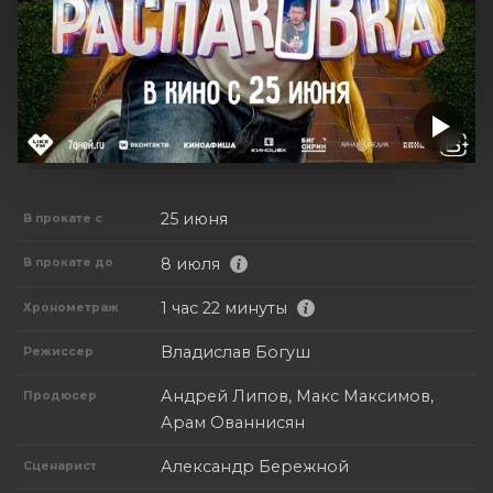
25 июня
В прокате с
8 июля
В прокате до
1 час 22 минуты
Хронометраж
Владислав Богуш
Режиссер
Андрей Липов, Макс Максимов,
Продюсер
Арам Ованнисян
Александр Бережной
Сценарист