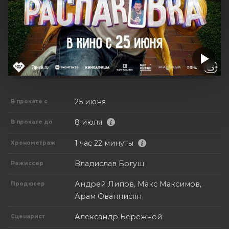
25 июня
В прокате с
8 июля
В прокате до
1 час 22 минуты
Хронометраж
Владислав Богуш
Режиссер
Андрей Липов, Макс Максимов,
Продюсер
Арам Ованнисян
Александр Бережной
Сценарист