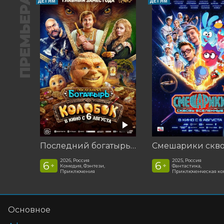
ПРЕМЬЕРА
ДЕТЯМ
ДЕТЯМ
Последний богатырь. Колобок
2026, Россия
2025, Россия
6
6
+
+
Комедия, Фэнтези,
Фантастика,
Приключения
Приключенческая к
Основное