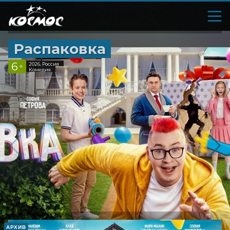
Распаковка
6
2026, Россия
+
Комедия
АРХИВ